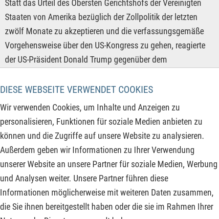
Statt das Urteil des Obersten Gerichtshofs der Vereinigten
Staaten von Amerika bezüglich der Zollpolitik der letzten
zwölf Monate zu akzeptieren und die verfassungsgemäße
Vorgehensweise über den US-Kongress zu gehen, reagierte
der US-Präsident Donald Trump gegenüber dem
Verfassungsorgan mehr als herablassend. Er beschimpfte
die sechs Richter des Supreme Courts, welche gegen das von
DIESE WEBSEITE VERWENDET COOKIES
ihm per Präsidialerlass eingeführte Zoll-Regime gestimmt
Wir verwenden Cookies, um Inhalte und Anzeigen zu
hatten, hart und beschädigte gleichzeitig den Grundpfeiler
personalisieren, Funktionen für soziale Medien anbieten zu
der Gewaltenteilung in der ältesten Demokratie der Welt. Die
können und die Zugriffe auf unsere Website zu analysieren.
globale Flucht aus US-Staatsanleihen dürfte sich daher
Außerdem geben wir Informationen zu Ihrer Verwendung
weiter in Richtung Rohstoffe und Rohstoffaktien fortsetzen
unserer Website an unsere Partner für soziale Medien, Werbung
und auch die folgenden Aktienkurse weiter befeuern!
und Analysen weiter. Unsere Partner führen diese
Informationen möglicherweise mit weiteren Daten zusammen,
ZUM KOMMENTAR
die Sie ihnen bereitgestellt haben oder die sie im Rahmen Ihrer