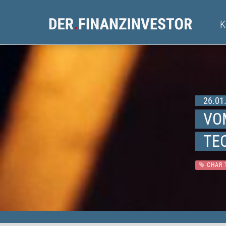
26.01.
VO
TE
CHAR 