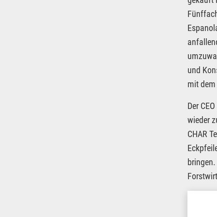
Fünffach
Espanola
anfallen
umzuwand
und Kons
mit dem
Der CEO 
wieder z
CHAR Tec
Eckpfeil
bringen.
Forstwir