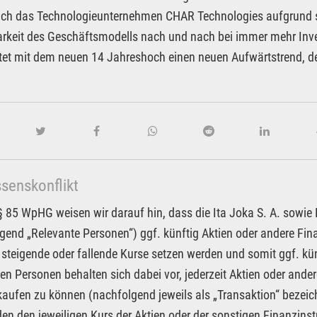
uch das Technologieunternehmen CHAR Technologies aufgrund 
arkeit des Geschäftsmodells nach und nach bei immer mehr Inv
tet mit dem neuen 14 Jahreshoch einen neuen Aufwärtstrend, de
ssenskonflikt
85 WpHG weisen wir darauf hin, dass die Ita Joka S. A. sowie Pa
gend „Relevante Personen“) ggf. künftig Aktien oder andere F
 steigende oder fallende Kurse setzen werden und somit ggf. kün
en Personen behalten sich dabei vor, jederzeit Aktien oder an
kaufen zu können (nachfolgend jeweils als „Transaktion“ bezeic
n den jeweiligen Kurs der Aktien oder der sonstigen Finanzin