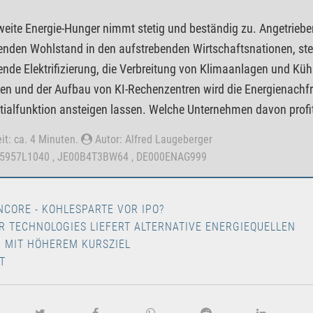
weite Energie-Hunger nimmt stetig und beständig zu. Angetri
den Wohlstand in den aufstrebenden Wirtschaftsnationen, steigt
de Elektrifizierung, die Verbreitung von Klimaanlagen und Küh
n und der Aufbau von KI-Rechenzentren wird die Energienachfra
ialfunktion ansteigen lassen. Welche Unternehmen davon profi
it: ca. 4 Minuten.
Autor: Alfred Laugeberger
15957L1040 , JE00B4T3BW64 , DE000ENAG999
NCORE - KOHLESPARTE VOR IPO?
R TECHNOLOGIES LIEFERT ALTERNATIVE ENERGIEQUELLEN
N MIT HÖHEREM KURSZIEL
T