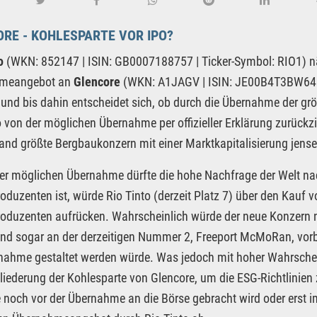
RE - KOHLESPARTE VOR IPO?
to
(WKN: 852147 | ISIN: GB0007188757 | Ticker-Symbol: RIO1) näh
meangebot an
Glencore
(WKN: A1JAGV | ISIN: JE00B4T3BW64 | T
und bis dahin entscheidet sich, ob durch die Übernahme der grö
o von der möglichen Übernahme per offizieller Erklärung zurückzi
and größte Bergbaukonzern mit einer Marktkapitalisierung jens
der möglichen Übernahme dürfte die hohe Nachfrage der Welt nac
oduzenten ist, würde Rio Tinto (derzeit Platz 7) über den Kauf vo
oduzenten aufrücken. Wahrscheinlich würde der neue Konzern 
nd sogar an der derzeitigen Nummer 2, Freeport McMoRan, vorbe
nahme gestaltet werden würde. Was jedoch mit hoher Wahrschein
liederung der Kohlesparte von Glencore, um die ESG-Richtlinien z
 noch vor der Übernahme an die Börse gebracht wird oder erst 