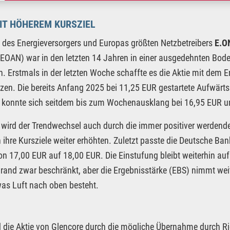
IT HÖHEREM KURSZIEL
e des Energieversorgers und Europas größten Netzbetreibers
E.O
EOAN) war in den letzten 14 Jahren in einer ausgedehnten Bo
. Erstmals in der letzten Woche schaffte es die Aktie mit dem 
en. Die bereits Anfang 2025 bei 11,25 EUR gestartete Aufwärts
e konnte sich seitdem bis zum Wochenausklang bei 16,95 EUR u
 wird der Trendwechsel auch durch die immer positiver werdende
ihre Kursziele weiter erhöhten. Zuletzt passte die Deutsche Ba
on 17,00 EUR auf 18,00 EUR. Die Einstufung bleibt weiterhin au
and zwar beschränkt, aber die Ergebnisstärke (EBS) nimmt weit
as Luft nach oben besteht.
die Aktie von Glencore durch die mögliche Übernahme durch Rio