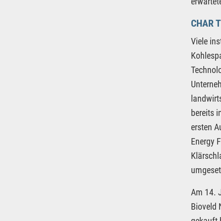
erwartet
CHAR T
Viele in
Kohlespa
Technol
Unterneh
landwirt
bereits 
ersten A
Energy F
Klärschl
umgesetz
Am 14. J
Bioveld 
gekauft 