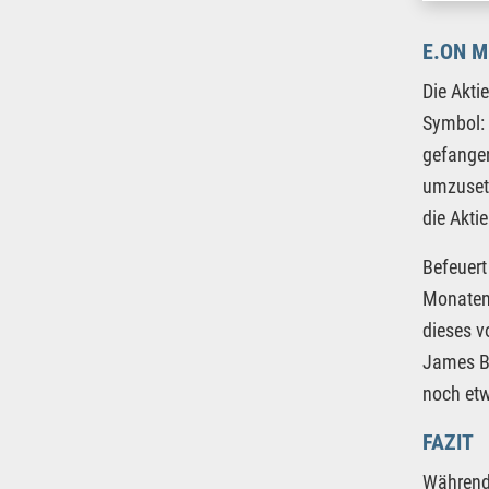
E.ON M
Die Akti
Symbol: 
gefangen
umzusetz
die Akti
Befeuert
Monaten 
dieses v
James Br
noch etw
FAZIT
Während 