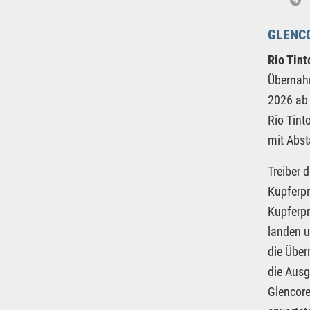
GLENCO
Rio Tin
Übernah
2026 ab 
Rio Tint
mit Abst
Treiber 
Kupferpr
Kupferpr
landen u
die Über
die Ausg
Glencore