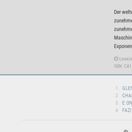
Der welt
zunehmen
zunehmen
Maschine
Exponent
Leseze
ISIN: CA
GLE
CHA
E.O
FAZI