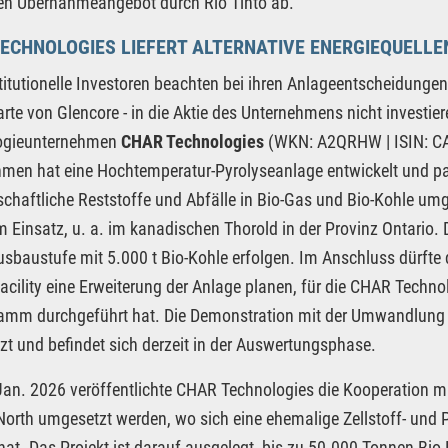
en Übernahmeangebot durch Rio Tinto ab.
ECHNOLOGIES LIEFERT ALTERNATIVE ENERGIEQUELLE
stitutionelle Investoren beachten bei ihren Anlageentscheidungen
rte von Glencore - in die Aktie des Unternehmens nicht investie
ogieunternehmen
CHAR Technologies
(WKN: A2QRHW | ISIN: CA
men hat eine Hochtemperatur-Pyrolyseanlage entwickelt und paten
schaftliche Reststoffe und Abfälle in Bio-Gas und Bio-Kohle um
im Einsatz, u. a. im kanadischen Thorold in der Provinz Ontario. D
usbaustufe mit 5.000 t Bio-Kohle erfolgen. Im Anschluss dürf
acility eine Erweiterung der Anlage planen, für die CHAR Techn
amm durchgeführt hat. Die Demonstration mit der Umwandlung 
t und befindet sich derzeit in der Auswertungsphase.
an. 2026 veröffentlichte CHAR Technologies die Kooperation mit
North umgesetzt werden, wo sich eine ehemalige Zellstoff- und P
hat. Das Projekt ist darauf ausgelegt, bis zu 50.000 Tonnen Bio