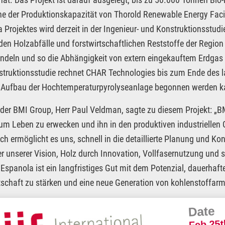
e der Produktionskapazität von Thorold Renewable Energy Faci
 Projektes wird derzeit in der Ingenieur- und Konstruktionsstudie 
den Holzabfälle und forstwirtschaftlichen Reststoffe der Region
eln und so die Abhängigkeit von extern eingekauftem Erdgas zu 
truktionsstudie rechnet CHAR Technologies bis zum Ende des l
 Aufbau der Hochtemperaturpyrolyseanlage begonnen werden k
der BMI Group, Herr Paul Veldman, sagte zu diesem Projekt: „B
um Leben zu erwecken und ihn in den produktiven industriellen
h ermöglicht es uns, schnell in die detaillierte Planung und Kon
er unserer Vision, Holz durch Innovation, Vollfasernutzung und s
 Espanola ist ein langfristiges Gut mit dem Potenzial, dauerhafte
tschaft zu stärken und eine neue Generation von kohlenstoffarm