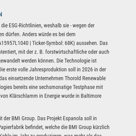
N
 die ESG-Richtlinien, weshalb sie - wegen der
ren dürfen. Anders würde es bei dem
15957L1040 | Ticker-Symbol: 68K) aussehen. Das
tiert, mit der z. B. forstwirtschaftliche oder auch
gewandelt werden können. Die Technologie ist
ie erste volle Jahresproduktion soll in 2026 in der
te das einsetzende Unternehmen Thorold Renewable
ologies bereits eine sechsmonatige Testphase mit
von Klärschlamm in Energie wurde in Baltimore
 der BMI Group. Das Projekt Espanola soll in
apierfabrik befindet, welche die BMI Group kürzlich
-Kohle im Jahr zu produzieren, was mehr als das