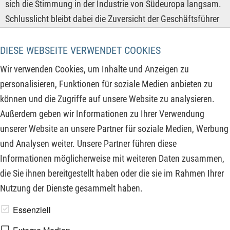
sich die Stimmung in der Industrie von Südeuropa langsam.
Schlusslicht bleibt dabei die Zuversicht der Geschäftsführer
der größten deutschen Unternehmen. Am gestrigen Montag
veröffentlichte S&P Global die endgültigen Daten für Mai
DIESE WEBSEITE VERWENDET COOKIES
2025. Die Talfahrt in Deutschland beschleunigte sich leicht,
Wir verwenden Cookies, um Inhalte und Anzeigen zu
während sich die Gesamtindustrie im Euro-Raum der
personalisieren, Funktionen für soziale Medien anbieten zu
Wachstumsschwelle annähert. Mit 49,4 Punkten steigt der
können und die Zugriffe auf unsere Website zu analysieren.
durch Umfragen ermittelte Indikator auf den höchsten Wert
Außerdem geben wir Informationen zu Ihrer Verwendung
seit August 2022 und so rückt der Wachstumsschwellenwert
unserer Website an unsere Partner für soziale Medien, Werbung
von 50 Punkten in greifbare Nähe.
und Analysen weiter. Unsere Partner führen diese
Informationen möglicherweise mit weiteren Daten zusammen,
ZUM KOMMENTAR
die Sie ihnen bereitgestellt haben oder die sie im Rahmen Ihrer
Nutzung der Dienste gesammelt haben.
www.derfinanzinvestor.de - © 2026 - Die Publikation für
Essenziell
professionelle Investoren.