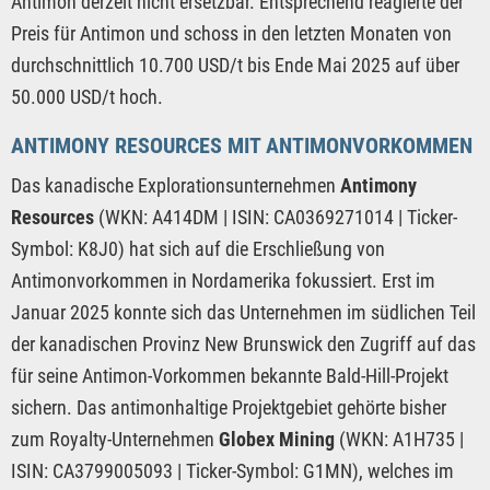
Antimon derzeit nicht ersetzbar. Entsprechend reagierte der
Preis für Antimon und schoss in den letzten Monaten von
durchschnittlich 10.700 USD/t bis Ende Mai 2025 auf über
50.000 USD/t hoch.
ANTIMONY RESOURCES MIT ANTIMONVORKOMMEN
Das kanadische Explorationsunternehmen
Antimony
Resources
(WKN: A414DM | ISIN: CA0369271014 | Ticker-
Symbol: K8J0) hat sich auf die Erschließung von
Antimonvorkommen in Nordamerika fokussiert. Erst im
Januar 2025 konnte sich das Unternehmen im südlichen Teil
der kanadischen Provinz New Brunswick den Zugriff auf das
für seine Antimon-Vorkommen bekannte Bald-Hill-Projekt
sichern. Das antimonhaltige Projektgebiet gehörte bisher
zum Royalty-Unternehmen
Globex Mining
(WKN: A1H735 |
ISIN: CA3799005093 | Ticker-Symbol: G1MN), welches im