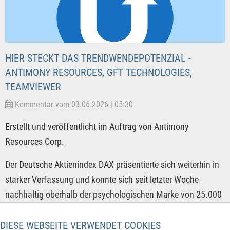
HIER STECKT DAS TRENDWENDEPOTENZIAL -
ANTIMONY RESOURCES, GFT TECHNOLOGIES,
TEAMVIEWER
Kommentar vom 03.06.2026 | 05:30
Erstellt und veröffentlicht im Auftrag von Antimony
Resources Corp.
Der Deutsche Aktienindex DAX präsentierte sich weiterhin in
starker Verfassung und konnte sich seit letzter Woche
nachhaltig oberhalb der psychologischen Marke von 25.000
Punkten etablieren. Mit derzeit 25.230 Punkten arbeitet sich
der DAX damit langsam, aber sicher Richtung neues
DIESE WEBSEITE VERWENDET COOKIES