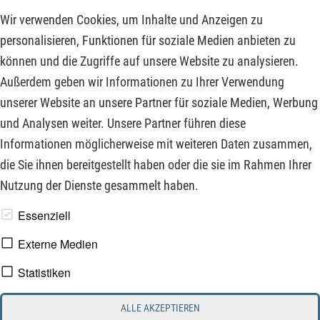
Allzeithoch vor, das zuletzt im Januar 2026 bei 25.512
Wir verwenden Cookies, um Inhalte und Anzeigen zu
Punkten ausgebildet worden ist. Positive Impulse kommen
personalisieren, Funktionen für soziale Medien anbieten zu
nach wie vor aus dem Technologie- und Industriesektor, aber
können und die Zugriffe auf unsere Website zu analysieren.
auch etliche Nachzügler konnten in den letzten Wochen eine
Außerdem geben wir Informationen zu Ihrer Verwendung
Trendwende hinlegen. Welche interessant sind, lesen Sie
unserer Website an unsere Partner für soziale Medien, Werbung
hier:
und Analysen weiter. Unsere Partner führen diese
Informationen möglicherweise mit weiteren Daten zusammen,
ZUM KOMMENTAR
die Sie ihnen bereitgestellt haben oder die sie im Rahmen Ihrer
Nutzung der Dienste gesammelt haben.
www.derfinanzinvestor.de - © 2026 - Die Publikation für
Essenziell
professionelle Investoren.
Externe Medien
Statistiken
Impressum
Datenschutz
ALLE AKZEPTIEREN
Interessenskonflikt & Risikohinweis