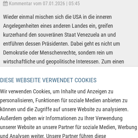
Kommentar vom 07.01.2026 | 05:45
Wieder einmal mischen sich die USA in die inneren
Angelegenheiten eines anderen Landes ein, greifen
kurzerhand den souveränen Staat Venezuela an und
entführen dessen Präsidenten. Dabei geht es nicht um
Demokratie oder Menschenrechte, sondern rein um
wirtschaftliche und geopolitische Interessen. Zum einen
wollen sich die USA den Zugriff auf die Ressourcen des
Landes, allen voran Erdöl, sichern und zum anderen die
DIESE WEBSEITE VERWENDET COOKIES
zweitstärkste Wirtschaftsnation der Welt, China, von diesem
Wir verwenden Cookies, um Inhalte und Anzeigen zu
Ressourcenzugriff fernhalten. Bisher saugte China mehr als
personalisieren, Funktionen für soziale Medien anbieten zu
30 % aller Exporte von Venezuela auf, doch durch den
können und die Zugriffe auf unsere Website zu analysieren.
völkerrechtswidrigen Angriff der USA stehen die massiven
Außerdem geben wir Informationen zu Ihrer Verwendung
Investitionen des Reichs der Mitte sowie die bisherigen
unserer Website an unsere Partner für soziale Medien, Werbung
Importe infrage.
und Analysen weiter. Unsere Partner führen diese