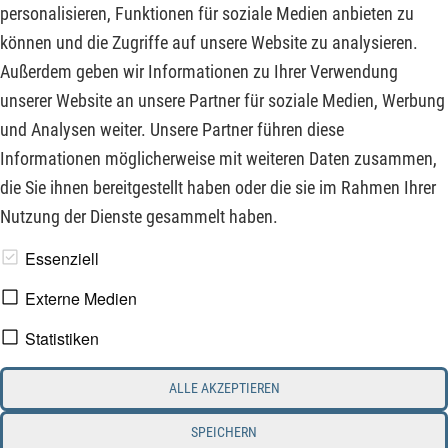
im 160-Mrd.-Dollar-Markt für Drohnentechnologie bis hin zu
personalisieren, Funktionen für soziale Medien anbieten zu
einem deutschen Finanz-Schwergewicht auf Allzeithoch mit
können und die Zugriffe auf unsere Website zu analysieren.
starker Dividendenrendite. Was sind die Katalysatoren hinter
Außerdem geben wir Informationen zu Ihrer Verwendung
diesen Megatrends und warum sich das Weiterlesen für Ihr
unserer Website an unsere Partner für soziale Medien, Werbung
Portfolio definitiv auszahlt.
und Analysen weiter. Unsere Partner führen diese
Informationen möglicherweise mit weiteren Daten zusammen,
ZUM KOMMENTAR
die Sie ihnen bereitgestellt haben oder die sie im Rahmen Ihrer
Nutzung der Dienste gesammelt haben.
www.derfinanzinvestor.de - © 2026 - Die Publikation für
Essenziell
professionelle Investoren.
Externe Medien
Statistiken
Impressum
Datenschutz
ALLE AKZEPTIEREN
Interessenskonflikt & Risikohinweis
Nutzungsbedingungen
Cookie-Einstellungen
SPEICHERN