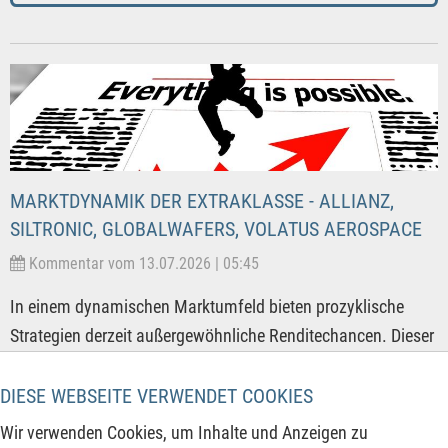
MARKTDYNAMIK DER EXTRAKLASSE - ALLIANZ,
SILTRONIC, GLOBALWAFERS, VOLATUS AEROSPACE
Kommentar vom 13.07.2026 | 05:45
In einem dynamischen Marktumfeld bieten prozyklische
Strategien derzeit außergewöhnliche Renditechancen. Dieser
Bericht beleuchtet drei hochspannende Börsenwerte, die
aktuell durch fundamentale Stärke glänzen. Von explosiver
DIESE WEBSEITE VERWENDET COOKIES
KI-Fantasie im Halbleiterbereich über strategische Gewinner
Wir verwenden Cookies, um Inhalte und Anzeigen zu