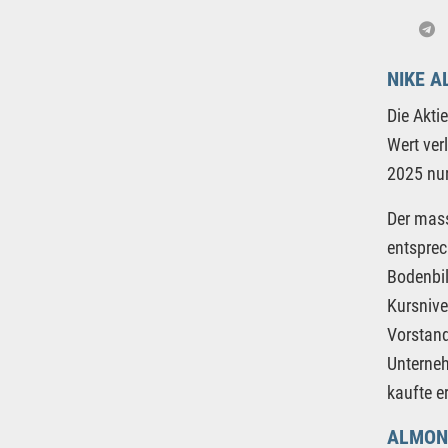
NIKE A
Die Akti
Wert ver
2025 nur
Der mass
entsprec
Bodenbil
Kursnive
Vorstand
Unterneh
kaufte e
ALMON