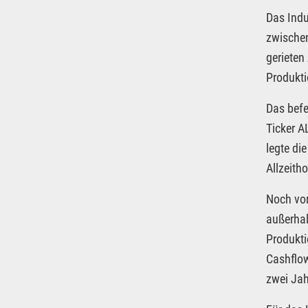
Das Indu
zwischen
gerieten
Produkti
Das bef
Ticker A
legte di
Allzeith
Noch vor
außerhal
Produkt
Cashflow
zwei Jah