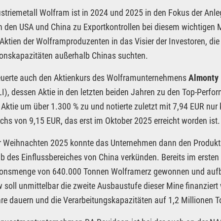
striemetall Wolfram ist in 2024 und 2025 in den Fokus der Anleg
 den USA und China zu Exportkontrollen bei diesem wichtigen Me
 Aktien der Wolframproduzenten in das Visier der Investoren, di
onskapazitäten außerhalb Chinas suchten.
euerte auch den Aktienkurs des Wolframunternehmens
Almonty 
LI), dessen Aktie in den letzten beiden Jahren zu den Top-Perf
e Aktie um über 1.300 % zu und notierte zuletzt mit 7,94 EUR nu
ochs von 9,15 EUR, das erst im Oktober 2025 erreicht worden ist.
 Weihnachten 2025 konnte das Unternehmen dann den Produkti
b des Einflussbereiches von China verkünden. Bereits im ersten 
ionsmenge von 640.000 Tonnen Wolframerz gewonnen und aufber
 soll unmittelbar die zweite Ausbaustufe dieser Mine finanzier
re dauern und die Verarbeitungskapazitäten auf 1,2 Millionen T