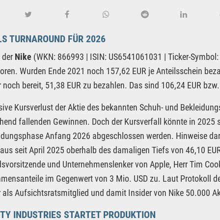
LS TURNAROUND FÜR 2026
e der
Nike
(WKN: 866993 | ISIN: US6541061031 | Ticker-Symbol: N
loren. Wurden Ende 2021 noch 157,62 EUR je Anteilsschein beza
 noch bereit, 51,38 EUR zu bezahlen. Das sind 106,24 EUR bzw. 
ive Kursverlust der Aktie des bekannten Schuh- und Bekleidung
hend fallenden Gewinnen. Doch der Kursverfall könnte in 2025
dungsphase Anfang 2026 abgeschlossen werden. Hinweise darauf
aus seit April 2025 oberhalb des damaligen Tiefs von 46,10 EUR
svorsitzende und Unternehmenslenker von Apple, Herr Tim Cook,
mensanteile im Gegenwert von 3 Mio. USD zu. Laut Protokoll d
r als Aufsichtsratsmitglied und damit Insider von Nike 50.000 A
TY INDUSTRIES STARTET PRODUKTION