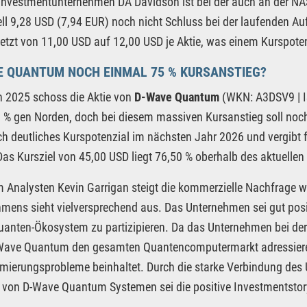
Investmentunternehmen DA Davidson ist bei der auch an der N
ell 9,28 USD (7,94 EUR) noch nicht Schluss bei der laufenden A
etzt von 11,00 USD auf 12,00 USD je Aktie, was einem Kurspoten
E QUANTUM NOCH EINMAL 75 % KURSANSTIEG?
in 2025 schoss die Aktie von
D-Wave Quantum
(WKN: A3DSV9 | 
 % gen Norden, doch bei diesem massiven Kursanstieg soll noch
ch deutliches Kurspotenzial im nächsten Jahr 2026 und vergibt 
Das Kursziel von 45,00 USD liegt 76,50 % oberhalb des aktuelle
 Analysten Kevin Garrigan steigt die kommerzielle Nachfrage 
mens sieht vielversprechend aus. Das Unternehmen sei gut pos
anten-Ökosystem zu partizipieren. Da das Unternehmen bei der
Wave Quantum den gesamten Quantencomputermarkt adressiere
mierungsprobleme beinhaltet. Durch die starke Verbindung de
von D-Wave Quantum Systemen sei die positive Investmentstory