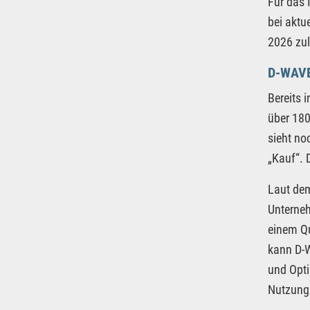
Für das 
bei aktu
2026 zul
D-WAV
Bereits 
über 180
sieht no
„Kauf“. 
Laut dem
Unterneh
einem Qu
kann D-
und Opti
Nutzung 