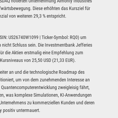
ASDAQ notierten Unternehmung Almonty Industries
ufwärtsbewegung. Diese erhöhten das Kursziel für
zial von weiteren 29,3 % entspricht.
ISIN: US26740W1099 | Ticker-Symbol: RQ0) um
 nicht Schluss sein. Die Investmentbank Jefferies
für die Aktien erstmalig eine Empfehlung zum
n Kursniveaus von 25,50 USD (21,33 EUR).
weiter an und die technologische Roadmap des
itioniert, um von dem zunehmenden Interesse an
 Quantencomputerentwicklung zweigleisig fährt,
n, was komplexe Simulationen, KI-Anwendungen
s Unternehmens zu kommerziellen Kunden und deren
 positiv untermauert.