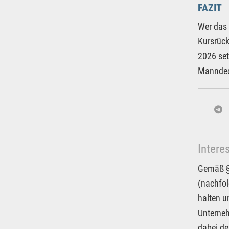
FAZIT
Wer das 
Kursrück
2026 set
Mannde
Intere
Gemäß § 
(nachfol
halten u
Unterneh
dabei de