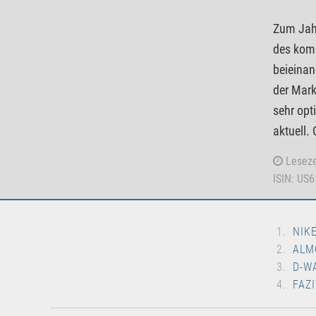
Zum Jahr
des komm
beieinan
der Mark
sehr opt
aktuell.
Leseze
ISIN: US
NIK
ALM
D-W
FAZI