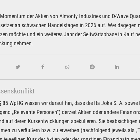
Momentum der Aktien von Almonty Industries und D-Wave Quant
setzer an schwachen Handelstagen in 2026 auf. Wer dagegen me
zen möchte und ein weiteres Jahr der Seitwärtsphase in Kauf neh
ckung nehmen.
ssenskonflikt
85 WpHG weisen wir darauf hin, dass die Ita Joka S. A. sowie Pa
gend „Relevante Personen“) derzeit Aktien oder andere Finanzi
nd auf deren Kursentwicklungen spekulieren. Sie beabsichtigen 
men zu veräußern bzw. zu erwerben (nachfolgend jeweils als „T
n jeweiligen Kurs der Aktien oder der sonstigen Finanzinstrume