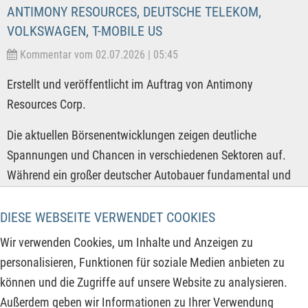
ANTIMONY RESOURCES, DEUTSCHE TELEKOM,
VOLKSWAGEN, T-MOBILE US
Kommentar vom 02.07.2026 | 05:45
Erstellt und veröffentlicht im Auftrag von Antimony
Resources Corp.
Die aktuellen Börsenentwicklungen zeigen deutliche
Spannungen und Chancen in verschiedenen Sektoren auf.
Während ein großer deutscher Autobauer fundamental und
charttechnisch massiv unter Druck steht und drastische
Restrukturierungsmaßnahmen ergreifen muss, profitiert ein
DIESE WEBSEITE VERWENDET COOKIES
Rohstoffexplorer von Rekordfunden und positioniert sich als
Wir verwenden Cookies, um Inhalte und Anzeigen zu
strategischer Lieferant in einer angespannten globalen
personalisieren, Funktionen für soziale Medien anbieten zu
Versorgungslage. Gleichzeitig ringt ein führender
können und die Zugriffe auf unsere Website zu analysieren.
Telekommunikationskonzern trotz solider Fundamentaldaten
Außerdem geben wir Informationen zu Ihrer Verwendung