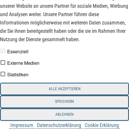
mit signifikanten Kursverlusten aufgrund von
unserer Website an unsere Partner für soziale Medien, Werbung
Fusionsgerüchten. Mehr dazu lesen Sie hier:
und Analysen weiter. Unsere Partner führen diese
Informationen möglicherweise mit weiteren Daten zusammen,
ZUM KOMMENTAR
die Sie ihnen bereitgestellt haben oder die sie im Rahmen Ihrer
Nutzung der Dienste gesammelt haben.
www.derfinanzinvestor.de - © 2026 - Die Publikation für
Essenziell
professionelle Investoren.
Externe Medien
Statistiken
Impressum
Datenschutz
ALLE AKZEPTIEREN
Interessenskonflikt & Risikohinweis
Nutzungsbedingungen
Cookie-Einstellungen
SPEICHERN
ABLEHNEN
Impressum
Datenschutzerklärung
Cookie Erklärung