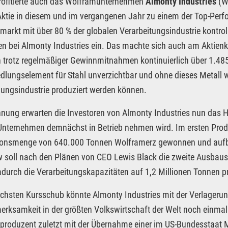
rofitierte auch das Wolframunternehmen
Almonty Industries
(W
ktie in diesem und im vergangenen Jahr zu einem der Top-Perf
arkt mit über 80 % der globalen Verarbeitungsindustrie kontrollie
en bei Almonty Industries ein. Das machte sich auch am Aktienk
trotz regelmäßiger Gewinnmitnahmen kontinuierlich über 1.485 
dlungselement für Stahl unverzichtbar und ohne dieses Metall w
gungsindustrie produziert werden können.
nung erwarten die Investoren von Almonty Industries nun das
Unternehmen demnächst in Betrieb nehmen wird. Im ersten Produk
ionsmenge von 640.000 Tonnen Wolframerz gewonnen und aufber
 soll nach den Plänen von CEO Lewis Black die zweite Ausbaust
adurch die Verarbeitungskapazitäten auf 1,2 Millionen Tonnen p
chsten Kursschub könnte Almonty Industries mit der Verlageru
erksamkeit in der größten Volkswirtschaft der Welt noch einmal d
roduzent zuletzt mit der Übernahme einer im US-Bundesstaat