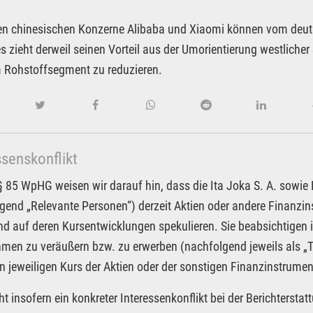
en chinesischen Konzerne Alibaba und Xiaomi können vom deutl
es zieht derweil seinen Vorteil aus der Umorientierung westlich
 Rohstoffsegment zu reduzieren.
ssenskonflikt
85 WpHG weisen wir darauf hin, dass die Ita Joka S. A. sowie Pa
gend „Relevante Personen“) derzeit Aktien oder andere Finanzi
nd auf deren Kursentwicklungen spekulieren. Sie beabsichtigen 
men zu veräußern bzw. zu erwerben (nachfolgend jeweils als „T
n jeweiligen Kurs der Aktien oder der sonstigen Finanzinstrume
ht insofern ein konkreter Interessenkonflikt bei der Berichterst