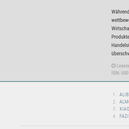
Während 
wettbewe
Wirtscha
Produkte
Handelsü
überschw
Leseze
ISIN: US
ALI
ALM
XIA
FAZI