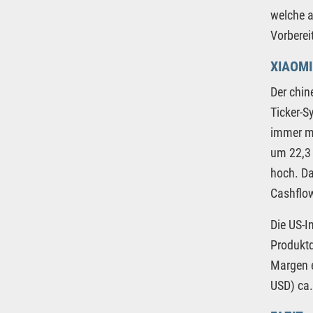
welche a
Vorberei
XIAOMI
Der chin
Ticker-S
immer me
um 22,3 
hoch. Da
Cashflow
Die US-I
Produktq
Margen e
USD) ca.