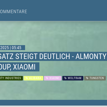
KOMMENTARE
2025 | 05:45
ATZ STEIGT DEUTLICH - ALMONTY
UP, XIAOMI
TY INDUSTRIES
ALIBABA
XIAOMI
WOLFRAM
TUNGSTEN