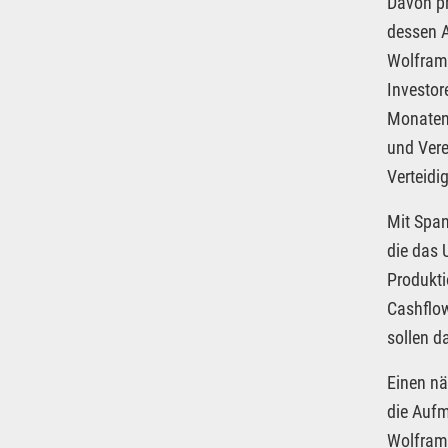
Davon p
dessen A
Wolframm
Investor
Monaten 
und Vere
Verteidi
Mit Span
die das 
Produkt
Cashflow
sollen d
Einen nä
die Aufm
Wolframp