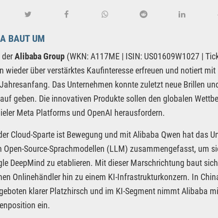
BA BAUT UM
e der
Alibaba Group
(WKN: A117ME | ISIN: US01609W1027 | Ticke
n wieder über verstärktes Kaufinteresse erfreuen und notiert mi
Jahresanfang. Das Unternehmen konnte zuletzt neue Brillen und 
auf geben. Die innovativen Produkte sollen den globalen Wett
eler Meta Platforms und OpenAI herausfordern.
der Cloud-Sparte ist Bewegung und mit Alibaba Qwen hat das U
en Open-Source-Sprachmodellen (LLM) zusammengefasst, um sic
le DeepMind zu etablieren. Mit dieser Marschrichtung baut sich
hen Onlinehändler hin zu einem KI-Infrastrukturkonzern. In Chin
eboten klarer Platzhirsch und im KI-Segment nimmt Alibaba mi
zenposition ein.