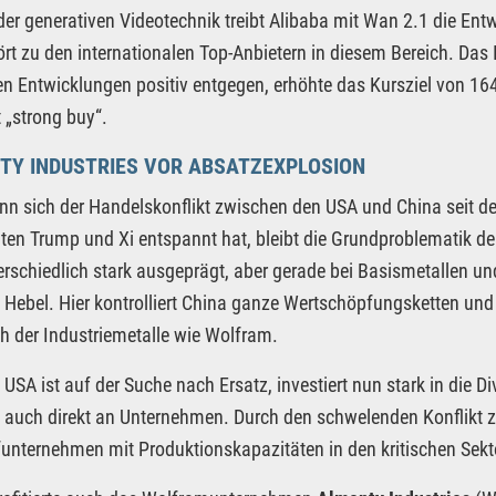
der generativen Videotechnik treibt Alibaba mit Wan 2.1 die E
rt zu den internationalen Top-Anbietern in diesem Bereich. D
en Entwicklungen positiv entgegen, erhöhte das Kursziel von 16
t „strong buy“.
TY INDUSTRIES VOR ABSATZEXPLOSION
n sich der Handelskonflikt zwischen den USA und China seit 
ten Trump und Xi entspannt hat, bleibt die Grundproblematik d
erschiedlich stark ausgeprägt, aber gerade bei Basismetallen un
 Hebel. Hier kontrolliert China ganze Wertschöpfungsketten und 
h der Industriemetalle wie Wolfram.
USA ist auf der Suche nach Ersatz, investiert nun stark in die Div
e auch direkt an Unternehmen. Durch den schwelenden Konflikt
unternehmen mit Produktionskapazitäten in den kritischen Sekto