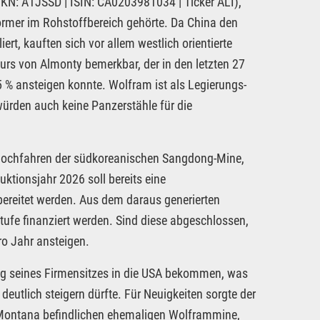
KN: A1JSSD | ISIN: CA0203981034 | Ticker ALI),
ormer im Rohstoffbereich gehörte. Da China den
rt, kauften sich vor allem westlich orientierte
urs von Almonty bemerkbar, der in den letzten 27
% ansteigen konnte. Wolfram ist als Legierungs-
ürden auch keine Panzerstähle für die
 Hochfahren der südkoreanischen Sangdong-Mine,
tionsjahr 2026 soll bereits eine
eitet werden. Aus dem daraus generierten
ufe finanziert werden. Sind diese abgeschlossen,
ro Jahr ansteigen.
ng seines Firmensitzes in die USA bekommen, was
eutlich steigern dürfte. Für Neuigkeiten sorgte der
 Montana befindlichen ehemaligen Wolframmine,