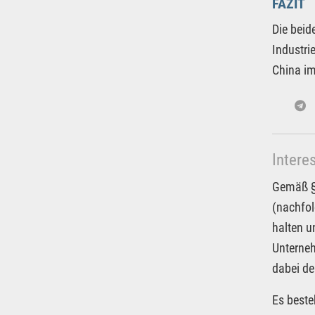
FAZIT
Die beid
Industri
China im
Intere
Gemäß § 
(nachfol
halten u
Unterneh
dabei de
Es beste