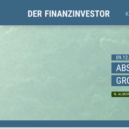
09.12.
ABS
GRO
ALMON