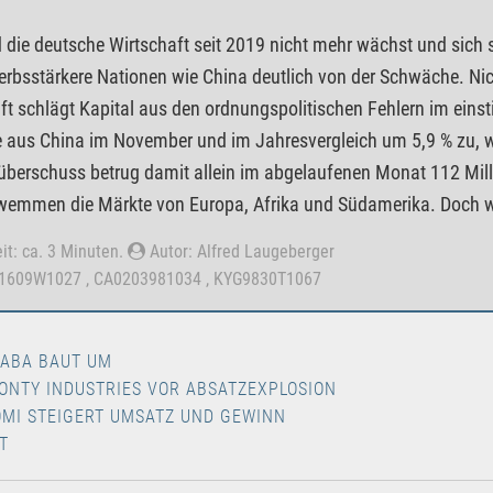
die deutsche Wirtschaft seit 2019 nicht mehr wächst und sich sei
rbsstärkere Nationen wie China deutlich von der Schwäche. Nich
ft schlägt Kapital aus den ordnungspolitischen Fehlern im einst
 aus China im November und im Jahresvergleich um 5,9 % zu, w
berschuss betrug damit allein im abgelaufenen Monat 112 Mill
emmen die Märkte von Europa, Afrika und Südamerika. Doch wi
it: ca. 3 Minuten.
Autor: Alfred Laugeberger
01609W1027 , CA0203981034 , KYG9830T1067
BABA BAUT UM
ONTY INDUSTRIES VOR ABSATZEXPLOSION
OMI STEIGERT UMSATZ UND GEWINN
T