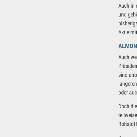
Auch in 
und gehö
bisherig
Aktie mi
ALMON
Auch wen
Präsiden
sind unt
längeren
oder auc
Doch die 
teilweis
Rohstoff