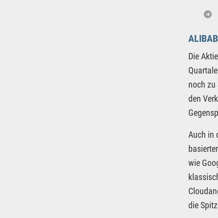
ALIBA
Die Akti
Quartale
noch zu 
den Verk
Gegenspi
Auch in 
basiert
wie Goog
klassisc
Cloudang
die Spit