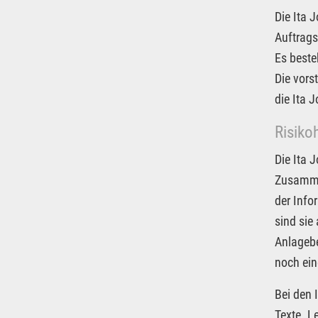
Die Ita 
Auftrags
Es beste
Die vors
die Ita 
Risiko
Die Ita 
Zusammen
der Info
sind sie
Anlagebe
noch ein
Bei den 
Texte. L