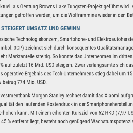
ktuell als Gentung Browns Lake Tungsten-Projekt geführt wird. A
tungen getroffen werden, um die Wolframmine wieder in den Be
 STEIGERT UMSATZ UND GEWINN
esische Technologiekonzern, Smartphone- und Elektroautoherste
ymbol: 3CP) zeichnet sich durch konsequentes Qualitätsmana
hr Marktanteile streitig. So konnte das Unternehmen im dritt
% auf zuletzt 16 Mrd. USD steigern. Zwar verlangsamte sich das
s operative Ergebnis des Tech-Unternehmens stieg dabei um 150
 betrug 774 Mio. USD.
nvestmentbank Morgan Stanley rechnet damit das Xiaomi aufgr
ualität den laufenden Kostendruck in der Smartphoneherstellu
rhöhen kann. Mit einem erhöhten Kursziel von 62 HKD (7,97 US
 45 % entfernt liegt, besteht noch genügend Wachstumspotenzia