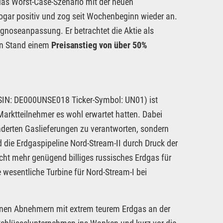
das Worst-Case-Szenario mit der neuen
sogar positiv und zog seit Wochenbeginn wieder an.
gnoseanpassung. Er betrachtet die Aktie als
len Stand einem
Preisanstieg von über 50%
IN: DE000UNSE018 Ticker-Symbol: UN01) ist
Marktteilnehmer es wohl erwartet hatten. Dabei
nderten Gaslieferungen zu verantworten, sondern
 die Erdgaspipeline Nord-Stream-II durch Druck der
cht mehr genügend billiges russisches Erdgas für
 wesentliche Turbine für Nord-Stream-I bei
inen Abnehmern mit extrem teurem Erdgas an der