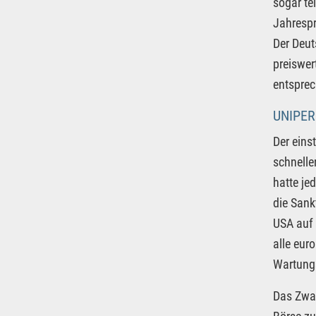
sogar te
Jahrespr
Der Deut
preiswer
entspre
UNIPER
Der eins
schnelle
hatte je
die Sank
USA auf 
alle eur
Wartungs
Das Zwan