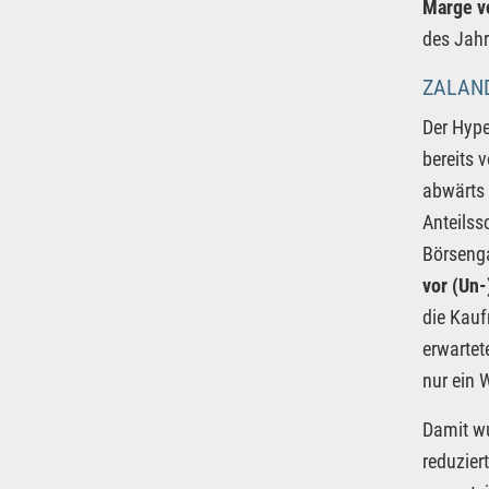
Marge v
des Jahr
ZALAND
Der Hype
bereits 
abwärts 
Anteilss
Börsenga
vor (Un-
die Kauf
erwartet
nur ein 
Damit wu
reduzier