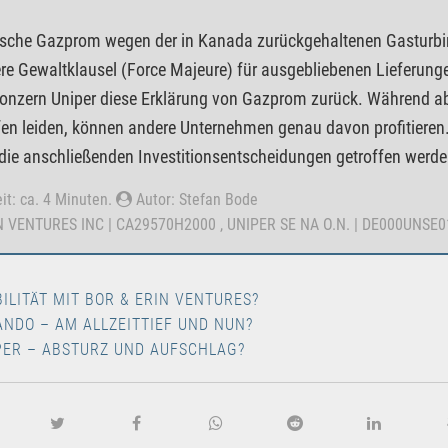
sische Gazprom wegen der in Kanada zurückgehaltenen Gasturb
re Gewaltklausel (Force Majeure) für ausgebliebenen Lieferunge
onzern Uniper diese Erklärung von Gazprom zurück. Während ab
en leiden, können andere Unternehmen genau davon profitieren.
die anschließenden Investitionsentscheidungen getroffen werde
it: ca. 4 Minuten.
Autor: Stefan Bode
IN VENTURES INC | CA29570H2000 , UNIPER SE NA O.N. | DE000UNSE
BILITÄT MIT BOR & ERIN VENTURES?
ANDO – AM ALLZEITTIEF UND NUN?
PER – ABSTURZ UND AUFSCHLAG?