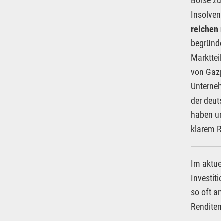
Börse zu
Insolven
reichen 
begründe
Markttei
von Gazp
Unterneh
der deu
haben u
klarem R
Im aktue
Investit
so oft a
Renditen