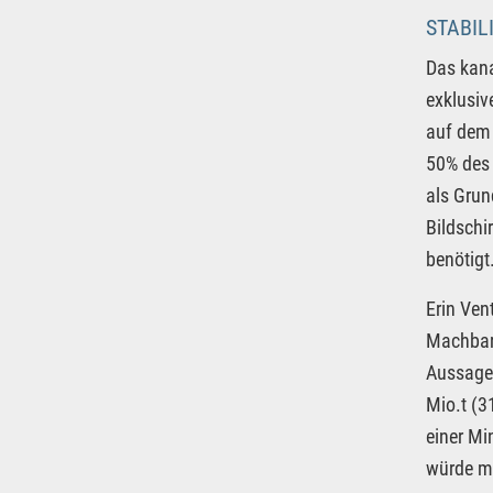
STABIL
Das kan
exklusiv
auf dem 
50% des 
als Grun
Bildschi
benötigt
Erin Ven
Machbark
Aussagek
Mio.t (3
einer Mi
würde mi