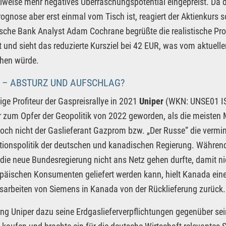
ilweise mehr negatives Überraschungspotential eingepreist. Da 
ognose aber erst einmal vom Tisch ist, reagiert der Aktienkurs 
sche Bank Analyst Adam Cochrane begrüßte die realistische Pro
t und sieht das reduzierte Kursziel bei 42 EUR, was vom aktuel
chen würde.
 – ABSTURZ UND AUFSCHLAG?
tige Profiteur der Gaspreisrallye in 2021
Uniper
(WKN: UNSE01 IS
r zum Opfer der Geopolitik von 2022 geworden, als die meisten 
doch nicht der Gaslieferant Gazprom bzw. „Der Russe“ die vermi
tionspolitik der deutschen und kanadischen Regierung. Während
die neue Bundesregierung nicht ans Netz gehen durfte, damit ni
opäischen Konsumenten geliefert werden kann, hielt Kanada eine
arbeiten von Siemens in Kanada von der Rücklieferung zurück.
g Uniper dazu seine Erdgaslieferverpflichtungen gegenüber se