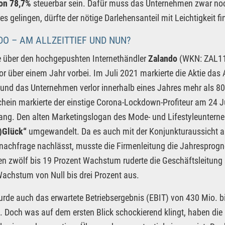
on 78,7%
steuerbar sein. Dafür muss das Unternehmen zwar noch
es gelingen, dürfte der nötige Darlehensanteil mit Leichtigkeit f
O – AM ALLZEITTIEF UND NUN?
 über den hochgepushten Internethändler
Zalando
(WKN: ZAL111
vor über einem Jahr vorbei. Im Juli 2021 markierte die Aktie das
und das Unternehmen verlor innerhalb eines Jahres mehr als 80%
chein markierte der einstige Corona-Lockdown-Profiteur am 24 Ju
ng. Den alten Marketingslogan des Mode- und Lifestyleunterne
)Glück“
umgewandelt. Da es auch mit der Konjunkturaussicht an
nachfrage nachlässt, musste die Firmenleitung die Jahresprogn
en zwölf bis 19 Prozent Wachstum ruderte die Geschäftsleitung
Wachstum von Null bis drei Prozent aus.
rde auch das erwartete Betriebsergebnis (EBIT) von 430 Mio. b
t. Doch was auf dem ersten Blick schockierend klingt, haben die