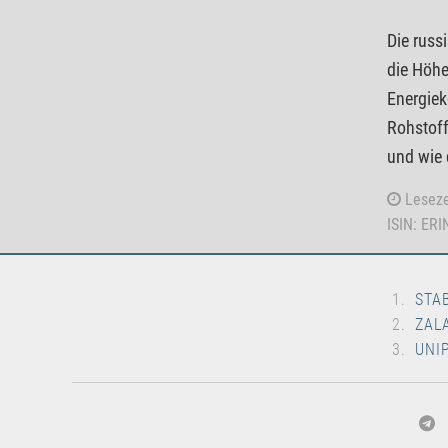
Die rus
die Höhe
Energiek
Rohstoff
und wie 
Leseze
ISIN: ER
STA
ZAL
UNI