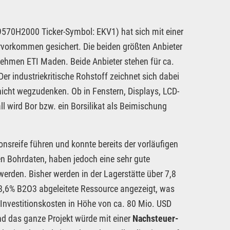
0H2000 Ticker-Symbol: EKV1) hat sich mit einer
orvorkommen gesichert. Die beiden größten Anbieter
nehmen ETI Maden. Beide Anbieter stehen für ca.
er industriekritische Rohstoff zeichnet sich dabei
e nicht wegzudenken. Ob in Fenstern, Displays, LCD-
l wird Bor bzw. ein Borsilikat als Beimischung
ionsreife führen und konnte bereits der vorläufigen
en Bohrdaten, haben jedoch eine sehr gute
erden. Bisher werden in der Lagerstätte über 7,8
28,6% B2O3 abgeleitete Ressource angezeigt, was
Investitionskosten in Höhe von ca. 80 Mio. USD
nd das ganze Projekt würde mit einer
Nachsteuer-