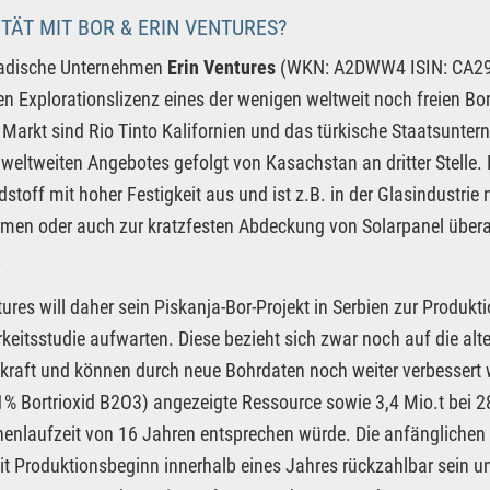
ITÄT MIT BOR & ERIN VENTURES?
adische Unternehmen
Erin Ventures
(WKN: A2DWW4 ISIN: CA2957
en Explorationslizenz eines der wenigen weltweit noch freien B
Markt sind Rio Tinto Kalifornien und das türkische Staatsunter
weltweiten Angebotes gefolgt von Kasachstan an dritter Stelle. D
dstoff mit hoher Festigkeit aus und ist z.B. in der Glasindustri
rmen oder auch zur kratzfesten Abdeckung von Solarpanel überal
.
tures will daher sein Piskanja-Bor-Projekt in Serbien zur Produkt
eitsstudie aufwarten. Diese bezieht sich zwar noch auf die alt
raft und können durch neue Bohrdaten noch weiter verbessert w
1% Bortrioxid B2O3) angezeigte Ressource sowie 3,4 Mio.t bei 
nenlaufzeit von 16 Jahren entsprechen würde. Die anfänglichen 
t Produktionsbeginn innerhalb eines Jahres rückzahlbar sein u