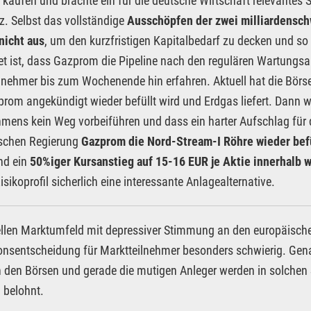
 kaufen und brachte ein für die deutsche Wirtschaft relevantes
z. Selbst das vollständige
Ausschöpfen der zwei milliardensch
nicht aus
, um den kurzfristigen Kapitalbedarf zu decken und so 
t ist, dass Gazprom die Pipeline nach den regulären Wartungsar
lnehmer bis zum Wochenende hin erfahren. Aktuell hat die Börse 
rom angekündigt wieder befüllt wird und Erdgas liefert. Dann w
mens kein Weg vorbeiführen und dass ein harter Aufschlag für 
tschen Regierung
Gazprom die Nord-Stream-I Röhre wieder bef
nd ein
50%iger Kursanstieg auf 15-16 EUR je Aktie innerhalb 
isikoprofil sicherlich eine interessante Anlagealternative.
llen Marktumfeld mit depressiver Stimmung an den europäischen
ionsentscheidung für Marktteilnehmer besonders schwierig. Gena
n den Börsen und gerade die mutigen Anleger werden in solchen 
 belohnt.