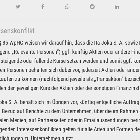
ssenskonflikt
85 WpHG weisen wir darauf hin, dass die Ita Joka S. A. sowie Pa
gend „Relevante Personen“) ggf. künftig Aktien oder andere F
 steigende oder fallende Kurse setzen werden und somit ggf. kün
en Personen behalten sich dabei vor, jederzeit Aktien oder an
kaufen zu können (nachfolgend jeweils als „Transaktion“ bezeic
n den jeweiligen Kurs der Aktien oder der sonstigen Finanzin
Joka S. A. behält sich im Übrigen vor, künftig entgeltliche Auf
in Bezug auf Berichte zu dem Unternehmen, über die im Rahmen d
alen Medien, auf Partnerseiten oder in Emailaussendungen beri
egenden Interessenkonflikten gelten für alle Arten und Formen der
tlichungen zu Unternehmen nutzt.