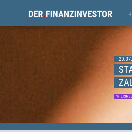
20.07.
STA
ZA
ERINV