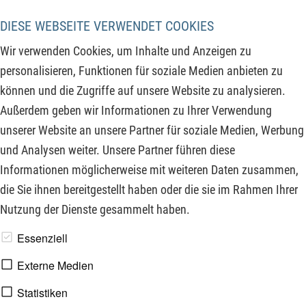
EZB-Entscheid, die Zinsen konstant zu halten. Am Euro-
Geldmarkt soll es keine Zinserhöhung geben, obwohl die
DIESE WEBSEITE VERWENDET COOKIES
Inflationsdaten von über 3 % auf kommende Zinsschritte
Wir verwenden Cookies, um Inhalte und Anzeigen zu
hindeuten und so die Stimmung etwas belasten. Die starken
personalisieren, Funktionen für soziale Medien anbieten zu
Tech-Quartalszahlen aus den USA sorgten aber dennoch für
können und die Zugriffe auf unsere Website zu analysieren.
positive Impulse und konnten die Unsicherheit rund um Zins-
Außerdem geben wir Informationen zu Ihrer Verwendung
und Konjunkturerwartungen etwas übertünchen. Neues gibt
unserer Website an unsere Partner für soziale Medien, Werbung
es auch von diesen Unternehmen:
und Analysen weiter. Unsere Partner führen diese
Informationen möglicherweise mit weiteren Daten zusammen,
ZUM KOMMENTAR
die Sie ihnen bereitgestellt haben oder die sie im Rahmen Ihrer
Nutzung der Dienste gesammelt haben.
www.derfinanzinvestor.de - © 2026 - Die Publikation für
Essenziell
professionelle Investoren.
Externe Medien
Statistiken
Impressum