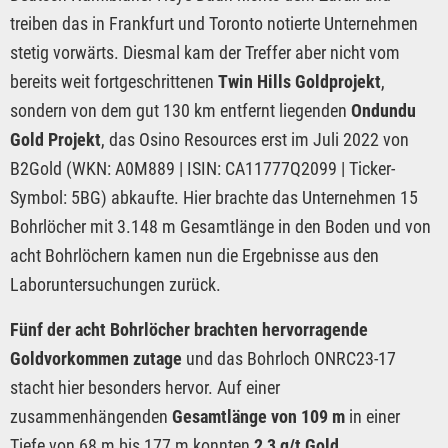
treiben das in Frankfurt und Toronto notierte Unternehmen
stetig vorwärts. Diesmal kam der Treffer aber nicht vom
bereits weit fortgeschrittenen
Twin Hills Goldprojekt
,
sondern von dem gut 130 km entfernt liegenden
Ondundu
Gold Projekt
, das Osino Resources erst im Juli 2022 von
B2Gold (WKN: A0M889 | ISIN: CA11777Q2099 | Ticker-
Symbol: 5BG) abkaufte. Hier brachte das Unternehmen 15
Bohrlöcher mit 3.148 m Gesamtlänge in den Boden und von
acht Bohrlöchern kamen nun die Ergebnisse aus den
Laboruntersuchungen zurück.
Fünf der acht Bohrlöcher brachten hervorragende
Goldvorkommen zutage
und das Bohrloch ONRC23-17
stacht hier besonders hervor. Auf einer
zusammenhängenden
Gesamtlänge von 109 m
in einer
Tiefe von 68 m bis 177 m konnten
2,3 g/t Gold