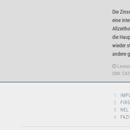
Die Zin
eine int
Allzeith
die Haup
wieder s
andere g
Leseze
ISIN: CA
IMP
FIR
NEL
FAZI