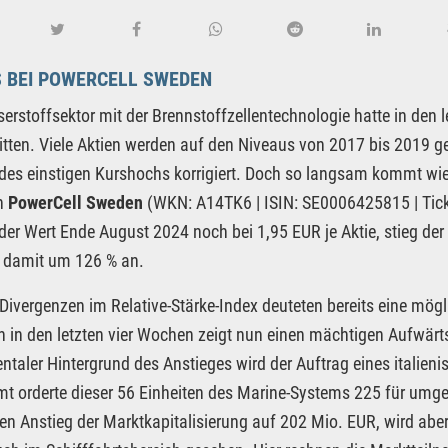
 BEI POWERCELL SWEDEN
erstoffsektor mit der Brennstoffzellentechnologie hatte in den
litten. Viele Aktien werden auf den Niveaus von 2017 bis 2019 
des einstigen Kurshochs korrigiert. Doch so langsam kommt wi
on
PowerCell Sweden
(WKN: A14TK6 | ISIN: SE0006425815 | Ticke
 der Wert Ende August 2024 noch bei 1,95 EUR je Aktie, stieg der
 damit um 126 % an.
 Divergenzen im Relative-Stärke-Index deuteten bereits eine mö
 in den letzten vier Wochen zeigt nun einen mächtigen Aufwärt
taler Hintergrund des Anstieges wird der Auftrag eines italien
t orderte dieser 56 Einheiten des Marine-Systems 225 für umger
nen Anstieg der Marktkapitalisierung auf 202 Mio. EUR, wird ab