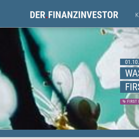
01.10.
WA
FI
FIRST