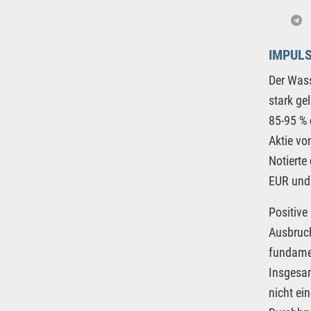
IMPULS
Der Wass
stark ge
85-95 % 
Aktie v
Notierte
EUR und
Positive
Ausbruch
fundamen
Insgesam
nicht ei