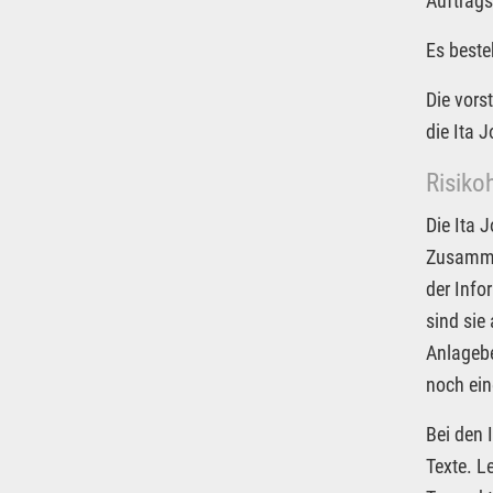
Auftrags
Es beste
Die vors
die Ita 
Risiko
Die Ita 
Zusammen
der Info
sind sie
Anlagebe
noch ein
Bei den 
Texte. L