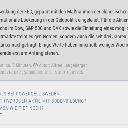
ssenkung der FED, gepaart mit den Maßnahmen der chinesische
ernationale Lockerung in der Geldpolitik eingeleitet. Für die Akt
ochs im Dow, S&P 500 und DAX sowie die Einleitung eines mögli
tmärkte treibt es gen Norden, sondern auch die seit drei Jahren
tärker nachgefragt. Einige Werte haben innerhalb weniger Woch
erade erst am Anfang stehen.
it: ca. 3 Minuten.
Autor: Alfred Laugeberger
32057N1042 , SE0006425815 , NO0010081235
ULS BEI POWERCELL SWEDEN
ST HYDROGEN AKTIE MIT BODENBILDUNG?
 ASA WIE TIEF NOCH?
T