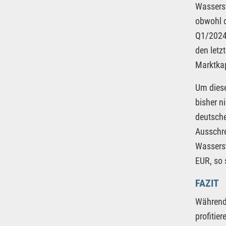
Wasserst
obwohl d
Q1/2024 
den letz
Marktkap
Um diese
bisher n
deutsche
Ausschre
Wasserst
EUR, so 
FAZIT
Während 
profitie