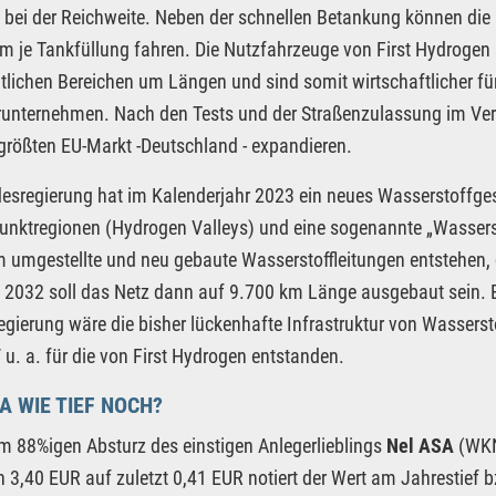
, bei der Reichweite. Neben der schnellen Betankung können die
m je Tankfüllung fahren. Die Nutzfahrzeuge von First Hydrogen
tlichen Bereichen um Längen und sind somit wirtschaftlicher fü
runternehmen. Nach den Tests und der Straßenzulassung im Ver
größten EU-Markt -Deutschland - expandieren.
esregierung hat im Kalenderjahr 2023 ein neues Wasserstoffges
nktregionen (Hydrogen Valleys) und eine sogenannte „Wassersto
 umgestellte und neu gebaute Wasserstoffleitungen entstehen, 
s 2032 soll das Netz dann auf 9.700 km Länge ausgebaut sein. 
gierung wäre die bisher lückenhafte Infrastruktur von Wassersto
 u. a. für die von First Hydrogen entstanden.
A WIE TIEF NOCH?
 88%igen Absturz des einstigen Anlegerlieblings
Nel ASA
(WKN
 3,40 EUR auf zuletzt 0,41 EUR notiert der Wert am Jahrestief