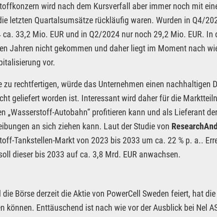
offkonzern wird nach dem Kursverfall aber immer noch mit eine
ie letzten Quartalsumsätze rückläufig waren. Wurden in Q4/202
ca. 33,2 Mio. EUR und in Q2/2024 nur noch 29,2 Mio. EUR. In di
ten Jahren nicht gekommen und daher liegt im Moment nach wie 
italisierung vor.
 zu rechtfertigen, würde das Unternehmen einen nachhaltigen D
icht geliefert worden ist. Interessant wird daher für die Marktt
n „Wasserstoff-Autobahn“ profitieren kann und als Lieferant der 
ibungen an sich ziehen kann. Laut der Studie von
ResearchAn
off-Tankstellen-Markt von 2023 bis 2033 um ca. 22 % p. a.. Err
soll dieser bis 2033 auf ca. 3,8 Mrd. EUR anwachsen.
die Börse derzeit die Aktie von PowerCell Sweden feiert, hat di
ren können. Enttäuschend ist nach wie vor der Ausblick bei Nel A