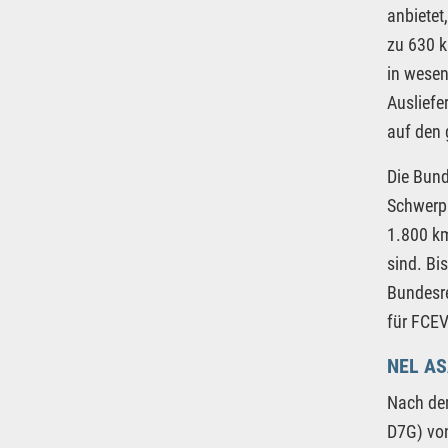
anbietet
zu 630 k
in wesen
Ausliefe
auf den 
Die Bund
Schwerpu
1.800 km
sind. Bi
Bundesre
für FCEV
NEL AS
Nach dem
D7G) von