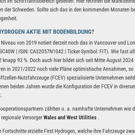
ch im Schifffahrtsbereich gesehen. Hier rechnen die Marktteil
n der Schweden. Sollte sich das in den kommenden Monaten b
genheit.
HYDROGEN AKTIE MIT BODENBILDUNG?
Niveau von 2019 notiert derzeit noch das in Vancouver und 
C40W | ISIN: CA32057N1042 | Ticker-Symbol: FIT). Wie fast alle 
 knapp 93 %. Doch auch hier bildet sich seit Mitte August 2024
en in 2021/2022 noch viele Pläne optimistische Annahmen, so 
ffzellen-Nutzfahrzeuge (FCEV) spezialisierte Unternehmen seitdem
nen beiden Jahren wurde die Konfiguration der FCEV in diverse
t.
ooperationspartnern zählten u. a. namhafte Unternehmen wie 
 regionale Versorger
Wales and West Utilities
.
e Fortschritte erzielte First Hydrogen, welche ihre Fahrzeuge zw