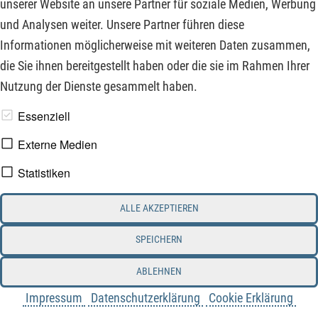
unserer Website an unsere Partner für soziale Medien, Werbung
zu rechnen.
und Analysen weiter. Unsere Partner führen diese
Informationen möglicherweise mit weiteren Daten zusammen,
ZUM KOMMENTAR
die Sie ihnen bereitgestellt haben oder die sie im Rahmen Ihrer
Nutzung der Dienste gesammelt haben.
www.derfinanzinvestor.de - © 2026 - Die Publikation für
Essenziell
professionelle Investoren.
Externe Medien
Statistiken
Impressum
Datenschutz
ALLE AKZEPTIEREN
Interessenskonflikt & Risikohinweis
Nutzungsbedingungen
Cookie-Einstellungen
SPEICHERN
ABLEHNEN
Impressum
Datenschutzerklärung
Cookie Erklärung