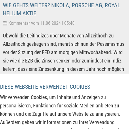
WIE GEHTS WEITER? NIKOLA, PORSCHE AG, ROYAL
HELIUM AKTIE
Kommentar vom 11.06.2024 | 05:40
Obwohl die Leitindizes über Monate von Allzeithoch zu
Allzeithoch gestiegen sind, mehrt sich nun der Pessimismus
vor der Sitzung der FED am morgigen Mittwochabend. Wird
sie wie die EZB die Zinsen senken oder zumindest ein Indiz
liefern, dass eine Zinssenkung in diesem Jahr noch möglich
ist? Nachdem in der letzten Woche die Arbeitsmarktdaten für
Mai deutlich besser ausgefallen sind als gedacht, mehren
DIESE WEBSEITE VERWENDET COOKIES
sich die Zweifel, ob überhaupt noch Zinssenkungen in den
Wir verwenden Cookies, um Inhalte und Anzeigen zu
USA stattfinden. Diese erwarten aber die meisten
personalisieren, Funktionen für soziale Medien anbieten zu
Markteilnehmer und daher ist dieser Optimismus
können und die Zugriffe auf unsere Website zu analysieren.
entsprechend in den meisten Aktienkursen eingepreist.
Außerdem geben wir Informationen zu Ihrer Verwendung
Aufgrund dessen ist mit erhöhter Volatilität an den Märkten