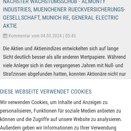
NÄCHSTER WACHSTUMSSCHUB - ALMONTY
INDUSTRIES, MUENCHENER RUECKVERSICHERUNGS-
GESELLSCHAFT, MUNICH RE, GENERAL ELECTRIC
AKTIE
Kommentar vom 04.03.2024 | 05:45
Die Aktien und Aktienindizes entwickelten sich auf lange
Sicht deutlich besser als alle anderen Wertpapiere. Während
viele Anleger sich in den vergangenen Jahren mit Null- und
Strafzinsen abgefunden hatten, konnten Aktionäre nicht nur
von Dividenden, sondern auch von stetigen Kursgewinnen
profitieren. Doch dafür müssen die Aktionäre auch höhere
DIESE WEBSEITE VERWENDET COOKIES
Kursschwankungen aushalten, die viele Sparbuchsparer um
Wir verwenden Cookies, um Inhalte und Anzeigen zu
ihren Schlaf bringen würde, aber durch die stetige Inflation
personalisieren, Funktionen für soziale Medien anbieten zu
auch um ihre Kaufkraft. Ein ausgewogenes Verhältnis von
können und die Zugriffe auf unsere Website zu analysieren.
Aktien- und Anleihenquote sollte aber der Standard sein und
Außerdem geben wir Informationen zu Ihrer Verwendung