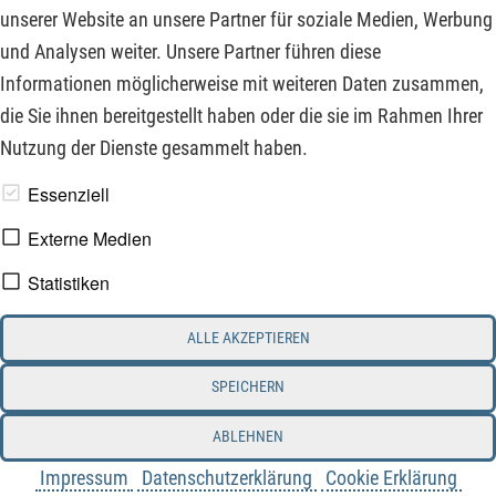
diese Aktien könnten in den kommenden Jahren für den
unserer Website an unsere Partner für soziale Medien, Werbung
Kaufkrafterhalt und die Mehrrendite sorgen.
und Analysen weiter. Unsere Partner führen diese
Informationen möglicherweise mit weiteren Daten zusammen,
ZUM KOMMENTAR
die Sie ihnen bereitgestellt haben oder die sie im Rahmen Ihrer
Nutzung der Dienste gesammelt haben.
www.derfinanzinvestor.de - © 2026 - Die Publikation für
Essenziell
professionelle Investoren.
Externe Medien
Statistiken
Impressum
Datenschutz
ALLE AKZEPTIEREN
Interessenskonflikt & Risikohinweis
Nutzungsbedingungen
Cookie-Einstellungen
SPEICHERN
ABLEHNEN
Impressum
Datenschutzerklärung
Cookie Erklärung