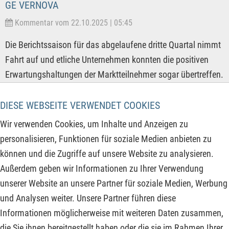
GE VERNOVA
Kommentar vom 22.10.2025 | 05:45
Die Berichtssaison für das abgelaufene dritte Quartal nimmt
Fahrt auf und etliche Unternehmen konnten die positiven
Erwartungshaltungen der Marktteilnehmer sogar übertreffen.
Die Wachstumsdynamik ist damit trotz eintrübender
Weltwirtschaft aufgrund des Zoll- & Sanktionskrieges der
DIESE WEBSEITE VERWENDET COOKIES
USA weiter intakt und das überzeugt die Börsenteilnehmer,
Wir verwenden Cookies, um Inhalte und Anzeigen zu
dass eine Rezession noch weit weg ist und vielleicht auch
personalisieren, Funktionen für soziale Medien anbieten zu
gar nicht kommen wird. Kurzfristig haben die Optimisten
können und die Zugriffe auf unsere Website zu analysieren.
jedenfalls recht und das befeuert die Aktienkurse. Folgende
Außerdem geben wir Informationen zu Ihrer Verwendung
Unternehmen sind weiter auf Wachstumskurs und dürften
unserer Website an unsere Partner für soziale Medien, Werbung
weiter profitieren.
und Analysen weiter. Unsere Partner führen diese
Informationen möglicherweise mit weiteren Daten zusammen,
ZUM KOMMENTAR
die Sie ihnen bereitgestellt haben oder die sie im Rahmen Ihrer