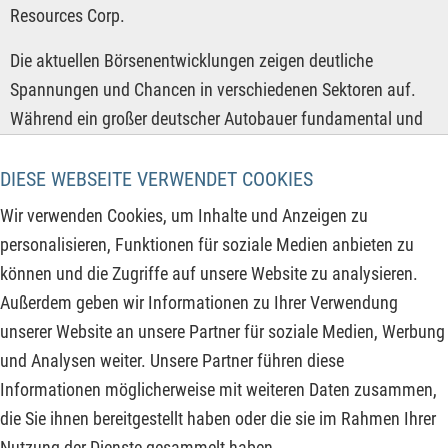
Resources Corp.
Die aktuellen Börsenentwicklungen zeigen deutliche
Spannungen und Chancen in verschiedenen Sektoren auf.
Während ein großer deutscher Autobauer fundamental und
charttechnisch massiv unter Druck steht und drastische
Restrukturierungsmaßnahmen ergreifen muss, profitiert ein
DIESE WEBSEITE VERWENDET COOKIES
Rohstoffexplorer von Rekordfunden und positioniert sich als
Wir verwenden Cookies, um Inhalte und Anzeigen zu
strategischer Lieferant in einer angespannten globalen
personalisieren, Funktionen für soziale Medien anbieten zu
Versorgungslage. Gleichzeitig ringt ein führender
können und die Zugriffe auf unsere Website zu analysieren.
Telekommunikationskonzern trotz solider Fundamentaldaten
Außerdem geben wir Informationen zu Ihrer Verwendung
mit signifikanten Kursverlusten aufgrund von
unserer Website an unsere Partner für soziale Medien, Werbung
Fusionsgerüchten. Mehr dazu lesen Sie hier:
und Analysen weiter. Unsere Partner führen diese
Informationen möglicherweise mit weiteren Daten zusammen,
ZUM KOMMENTAR
die Sie ihnen bereitgestellt haben oder die sie im Rahmen Ihrer
Nutzung der Dienste gesammelt haben.