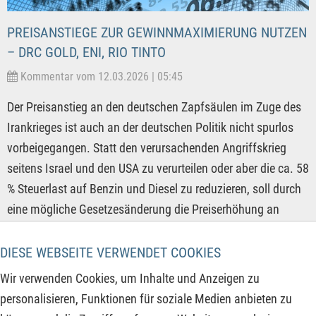
PREISANSTIEGE ZUR GEWINNMAXIMIERUNG NUTZEN
– DRC GOLD, ENI, RIO TINTO
Kommentar vom 12.03.2026 | 05:45
Der Preisanstieg an den deutschen Zapfsäulen im Zuge des
Irankrieges ist auch an der deutschen Politik nicht spurlos
vorbeigegangen. Statt den verursachenden Angriffskrieg
seitens Israel und den USA zu verurteilen oder aber die ca. 58
% Steuerlast auf Benzin und Diesel zu reduzieren, soll durch
eine mögliche Gesetzesänderung die Preiserhöhung an
deutschen Tankstellen nur noch einmal täglich erlaubt
werden. Damit wird das eigentliche Problem seitens der
DIESE WEBSEITE VERWENDET COOKIES
Politik nur kosmetisch bearbeitet, wie so oft aber nicht
Wir verwenden Cookies, um Inhalte und Anzeigen zu
behoben. Unabhängig davon kommen die
personalisieren, Funktionen für soziale Medien anbieten zu
Rohstoffproduzenten durch ein wachsendes Angebotsdefizit