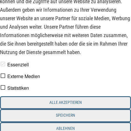
können und die Zugriffe auf unsere Website zu analysieren.
zunehmend in die Preissetzungsmacht und nutzen dies
Außerdem geben wir Informationen zu Ihrer Verwendung
bereits unterschiedlich stark. Daher lohnt ein Blick auf
unserer Website an unsere Partner für soziale Medien, Werbung
folgende Rohstoffunternehmen:
und Analysen weiter. Unsere Partner führen diese
Informationen möglicherweise mit weiteren Daten zusammen,
ZUM KOMMENTAR
die Sie ihnen bereitgestellt haben oder die sie im Rahmen Ihrer
Nutzung der Dienste gesammelt haben.
www.derfinanzinvestor.de - © 2026 - Die Publikation für
Essenziell
professionelle Investoren.
Externe Medien
Statistiken
Impressum
Datenschutz
ALLE AKZEPTIEREN
Interessenskonflikt & Risikohinweis
Nutzungsbedingungen
Cookie-Einstellungen
SPEICHERN
ABLEHNEN