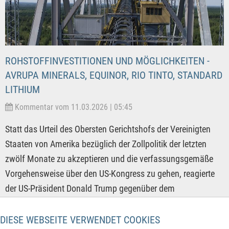
ROHSTOFFINVESTITIONEN UND MÖGLICHKEITEN -
AVRUPA MINERALS, EQUINOR, RIO TINTO, STANDARD
LITHIUM
Kommentar vom 11.03.2026 | 05:45
Statt das Urteil des Obersten Gerichtshofs der Vereinigten
Staaten von Amerika bezüglich der Zollpolitik der letzten
zwölf Monate zu akzeptieren und die verfassungsgemäße
Vorgehensweise über den US-Kongress zu gehen, reagierte
der US-Präsident Donald Trump gegenüber dem
Verfassungsorgan mehr als herablassend. Er beschimpfte
die sechs Richter des Supreme Courts, welche gegen das von
DIESE WEBSEITE VERWENDET COOKIES