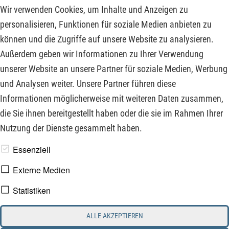
ihm per Präsidialerlass eingeführte Zoll-Regime gestimmt
Wir verwenden Cookies, um Inhalte und Anzeigen zu
hatten, hart und beschädigte gleichzeitig den Grundpfeiler
personalisieren, Funktionen für soziale Medien anbieten zu
der Gewaltenteilung in der ältesten Demokratie der Welt. Die
können und die Zugriffe auf unsere Website zu analysieren.
globale Flucht aus US-Staatsanleihen dürfte sich daher
Außerdem geben wir Informationen zu Ihrer Verwendung
weiter in Richtung Rohstoffe und Rohstoffaktien fortsetzen
unserer Website an unsere Partner für soziale Medien, Werbung
und auch die folgenden Aktienkurse weiter befeuern!
und Analysen weiter. Unsere Partner führen diese
Informationen möglicherweise mit weiteren Daten zusammen,
ZUM KOMMENTAR
die Sie ihnen bereitgestellt haben oder die sie im Rahmen Ihrer
Nutzung der Dienste gesammelt haben.
www.derfinanzinvestor.de - © 2026 - Die Publikation für
Essenziell
professionelle Investoren.
Externe Medien
Statistiken
Impressum
Datenschutz
ALLE AKZEPTIEREN
Interessenskonflikt & Risikohinweis
Nutzungsbedingungen