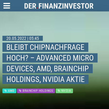
20.05.2022 | 05:45
BLEIBT CHIPNACHFRAGE
HOCH? – ADVANCED MICRO
DEVICES, AMD, BRAINCHIP
HOLDINGS, NVIDIA AKTIE
AMD
BRAINCHIP HOLDINGS
NVIDIA