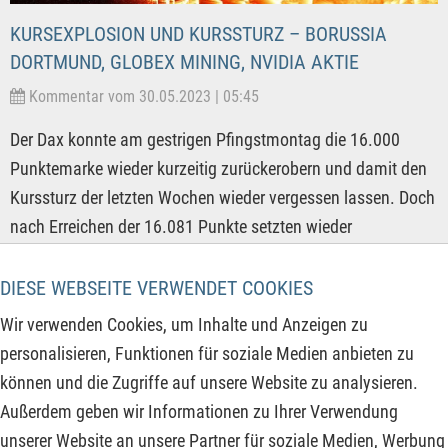
KURSEXPLOSION UND KURSSTURZ – BORUSSIA
DORTMUND, GLOBEX MINING, NVIDIA AKTIE
Kommentar vom 30.05.2023 | 05:45
Der Dax konnte am gestrigen Pfingstmontag die 16.000
Punktemarke wieder kurzeitig zurückerobern und damit den
Kurssturz der letzten Wochen wieder vergessen lassen. Doch
nach Erreichen der 16.081 Punkte setzten wieder
Verkaufsaufträge dem Leitindex zu und drückten diesen im
Laufe des Tages wieder unter den Kursschluss vom Freitag.
DIESE WEBSEITE VERWENDET COOKIES
Treiber für die Märkte in den kommenden Tagen könnten die
Wir verwenden Cookies, um Inhalte und Anzeigen zu
Aussetzung der Schuldenobergrenze der USA bis 2025 sein,
personalisieren, Funktionen für soziale Medien anbieten zu
denn US-Präsident Joe Biden und der US-republikanische
können und die Zugriffe auf unsere Website zu analysieren.
Kongressabgeordnete Kevin McCarthy haben sich darauf
Außerdem geben wir Informationen zu Ihrer Verwendung
geeinigt. Es fehlt nun noch die Zustimmung der anderen
unserer Website an unsere Partner für soziale Medien, Werbung