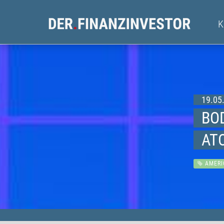
19.05.
BO
AT
AMERI