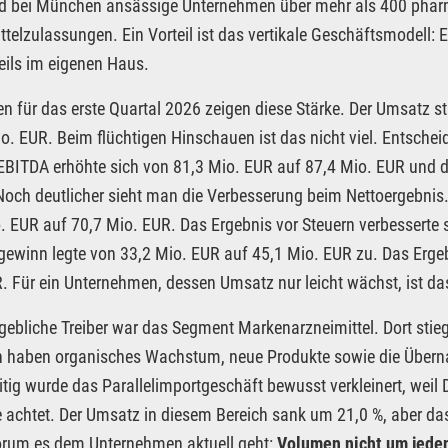
d bei München ansässige Unternehmen über mehr als 400 pharm
ttelzulassungen. Ein Vorteil ist das vertikale Geschäftsmodell: E
eils im eigenen Haus.
en für das erste Quartal 2026 zeigen diese Stärke. Der Umsatz s
o. EUR. Beim flüchtigen Hinschauen ist das nicht viel. Entschei
 EBITDA erhöhte sich von 81,3 Mio. EUR auf 87,4 Mio. EUR und 
Noch deutlicher sieht man die Verbesserung beim Nettoergebnis.
. EUR auf 70,7 Mio. EUR. Das Ergebnis vor Steuern verbesserte 
ewinn legte von 33,2 Mio. EUR auf 45,1 Mio. EUR zu. Das Ergeb
. Für ein Unternehmen, dessen Umsatz nur leicht wächst, ist da
ebliche Treiber war das Segment Markenarzneimittel. Dort stie
n haben organisches Wachstum, neue Produkte sowie die Übern
itig wurde das Parallelimportgeschäft bewusst verkleinert, wei
 achtet. Der Umsatz in diesem Bereich sank um 21,0 %, aber da
orum es dem Unternehmen aktuell geht:
Volumen nicht um jeden 