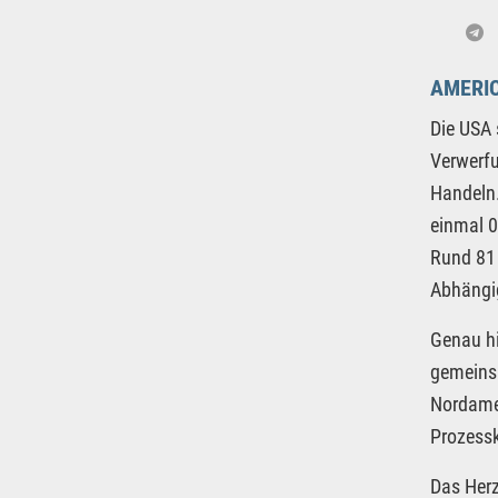
AMERIC
Die USA 
Verwerfu
Handeln.
einmal 0
Rund 81
Abhängig
Genau hi
gemeinsa
Nordamer
Prozessk
Das Herz