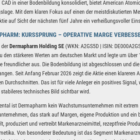
 CAD in einer Bodenbildung konsolidiert, bietet American Atomic
lage. Mit dem klaren Fokus auf einen der meistdiskutierten Meg
ktie auf Sicht der nächsten fünf Jahre ein verheißungsvoller Eins
PHARM: KURSSPRUNG – OPERATIVE MARGE VERBESSE
e der
Dermapharm Holding SE
(WKN: A2GS5D | ISIN: DE000A2GS5
 den stärkeren Werten am deutschen Markt und legte um über 1
 freundlicher aus. Die Bodenbildung ist abgeschlossen und die e
ngen. Seit Anfang Februar 2026 zeigt die Aktie einen klareren A
n Durchschnitten. Das ist für viele Anleger ein positives Signal, 
 stabileres technisches Bild sichtbar wird.
ntal ist Dermapharm kein Wachstumsunternehmen mit extrem 
ternehmen, das stark auf Margen, eigene Produktion und ein br
lt, produziert und vertreibt Markenarzneimittel, rezeptfreie Pr
etika. Von besonderer Bedeutung ist das Segment Markenarznei