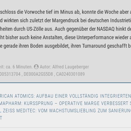
schloss die Vorwoche tief im Minus ab, konnte die Woche aber a
d wirkten sich zuletzt der Margendruck bei deutschen Industrie
heiten durch US-Zölle aus. Auch gegenüber der NASDAQ hinkt de
t bisher auch keine Anstalten, diese Unterperformance wieder a
ie gerade ihren Boden ausgebildet, ihren Turnaround geschafft b
it: ca. 6 Minuten.
Autor: Alfred Laugeberger
0005313704 , DE000A2GS5D8 , CA0240301089
RICAN ATOMICS: AUFBAU EINER VOLLSTÄNDIG INTEGRIERTE
MAPHARM: KURSSPRUNG – OPERATIVE MARGE VERBESSERT 
L ZEISS MEDITEC: VOM WACHSTUMSLIEBLING ZUM SANIERUN
T