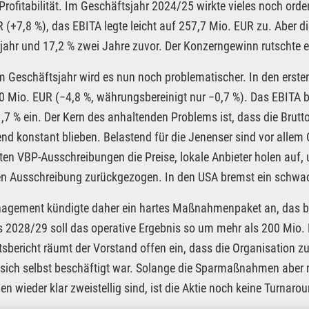
 Profitabilität. Im Geschäftsjahr 2024/25 wirkte vieles noch ord
 (+7,8 %), das EBITA legte leicht auf 257,7 Mio. EUR zu. Aber d
jahr und 17,2 % zwei Jahre zuvor. Der Konzerngewinn rutschte 
m Geschäftsjahr wird es nun noch problematischer. In den erste
0 Mio. EUR (−4,8 %, währungsbereinigt nur −0,7 %). Das EBITA 
1,7 % ein. Der Kern des anhaltenden Problems ist, dass die Brutt
nd konstant blieben. Belastend für die Jenenser sind vor allem 
ten VBP-Ausschreibungen die Preise, lokale Anbieter holen auf, u
n Ausschreibung zurückgezogen. In den USA bremst ein schwac
gement kündigte daher ein hartes Maßnahmenpaket an, das bis
Bis 2028/29 soll das operative Ergebnis so um mehr als 200 Mio.
sbericht räumt der Vorstand offen ein, dass die Organisation z
 sich selbst beschäftigt war. Solange die Sparmaßnahmen aber noc
en wieder klar zweistellig sind, ist die Aktie noch keine Turnaro