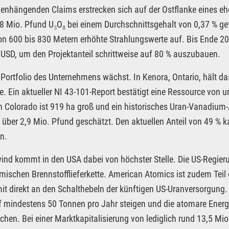
hängenden Claims erstrecken sich auf der Ostflanke eines eh
78 Mio. Pfund U₃O₈ bei einem Durchschnittsgehalt von 0,37 % ge
on 600 bis 830 Metern erhöhte Strahlungswerte auf. Bis Ende 20
 USD, um den Projektanteil schrittweise auf 80 % auszubauen.
Portfolio des Unternehmens wächst. In Kenora, Ontario, hält d
. Ein aktueller NI 43-101-Report bestätigt eine Ressource von 
in Colorado ist 919 ha groß und ein historisches Uran-Vanadi
 über 2,9 Mio. Pfund geschätzt. Den aktuellen Anteil von 49 % 
n.
nd kommt in den USA dabei von höchster Stelle. Die US-Regierun
imischen Brennstofflieferkette. American Atomics ist zudem Tei
mit direkt an den Schalthebeln der künftigen US-Uranversorgung.
 mindestens 50 Tonnen pro Jahr steigen und die atomare Energie
achen. Bei einer Marktkapitalisierung von lediglich rund 13,5 Mio