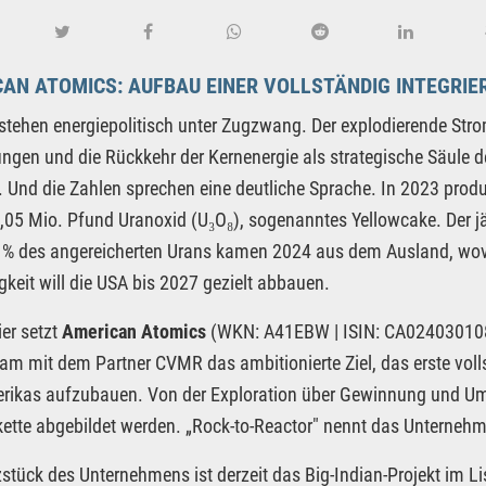
AN ATOMICS: AUFBAU EINER VOLLSTÄNDIG INTEGRIE
stehen energiepolitisch unter Zugzwang. Der explodierende Str
ngen und die Rückkehr der Kernenergie als strategische Säule
 Und die Zahlen sprechen eine deutliche Sprache. In 2023 produ
,05 Mio. Pfund Uranoxid (U₃O₈), sogenanntes Yellowcake. Der jäh
 % des angereicherten Urans kamen 2024 aus dem Ausland, wov
keit will die USA bis 2027 gezielt abbauen.
er setzt
American Atomics
(WKN: A41EBW | ISIN: CA0240301089
m mit dem Partner CVMR das ambitionierte Ziel, das erste volls
ikas aufzubauen. Von der Exploration über Gewinnung und Umw
ette abgebildet werden. „Rock-to-Reactor" nennt das Unternehme
stück des Unternehmens ist derzeit das Big-Indian-Projekt im Li