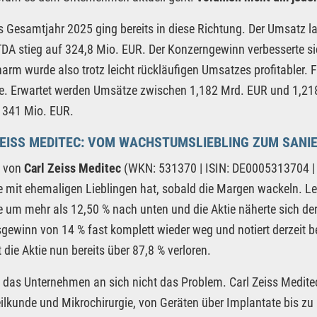
 Gesamtjahr 2025 ging bereits in diese Richtung. Der Umsatz la
DA stieg auf 324,8 Mio. EUR. Der Konzerngewinn verbesserte s
rm wurde also trotz leicht rückläufigen Umsatzes profitabler. F
e. Erwartet werden Umsätze zwischen 1,182 Mrd. EUR und 1,21
 341 Mio. EUR.
EISS MEDITEC: VOM WACHSTUMSLIEBLING ZUM SANI
e von
Carl Zeiss Meditec
(WKN: 531370 | ISIN: DE0005313704 | T
e mit ehemaligen Lieblingen hat, sobald die Margen wackeln. L
e um mehr als 12,50 % nach unten und die Aktie näherte sich de
gewinn von 14 % fast komplett wieder weg und notiert derzeit b
 die Aktie nun bereits über 87,8 % verloren.
t das Unternehmen an sich nicht das Problem. Carl Zeiss Meditec
lkunde und Mikrochirurgie, von Geräten über Implantate bis zu 