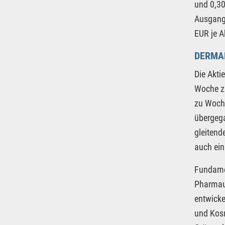
und 0,30
Ausgangs
EUR je A
DERMA
Die Akti
Woche zu
zu Woche
übergega
gleitende
auch ein
Fundame
Pharmaun
entwicke
und Kosm