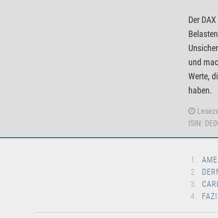
Der DAX 
Belasten
Unsicher
und mach
Werte, d
haben.
Leseze
ISIN: DE
AME
DER
CAR
FAZI