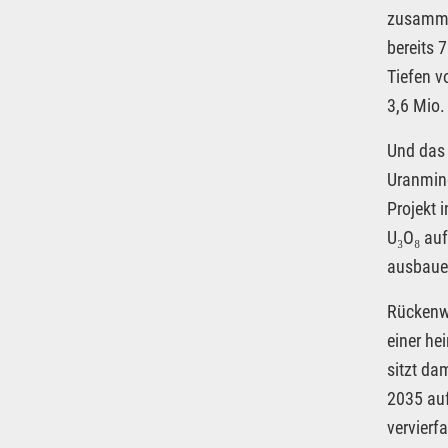
zusammen
bereits 
Tiefen v
3,6 Mio.
Und das 
Uranmine
Projekt 
U₃O₈ auf
ausbaue
Rückenwi
einer he
sitzt da
2035 auf
vervierf