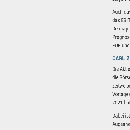
Auch das
das EBIT
Dermapha
Prognos
EUR und
CARL Z
Die Akti
die Börs
zeitweis
Vortages
2021 hat
Dabei is
Augenhei