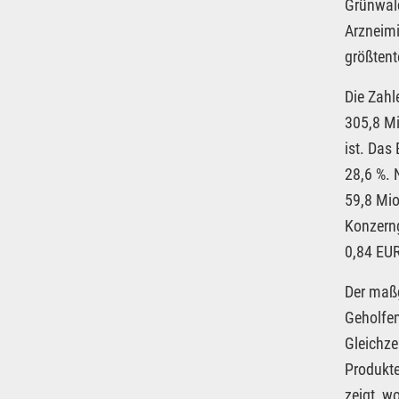
Grünwal
Arzneimi
größtent
Die Zahl
305,8 Mi
ist. Das
28,6 %. 
59,8 Mio
Konzerng
0,84 EUR
Der maßg
Geholfe
Gleichze
Produkte
zeigt, w