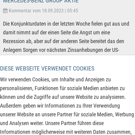
MERCEDES-BENZ GROUP AKTIE
Kommentar vom 18.09.2023 | 05:45
Die Konjunkturdaten in der letzten Woche fielen gut aus und
damit nimmt auf der einen Seite die Angst um eine
Rezession ab, aber auf der anderen Seite bereitet das den
Anlegern Sorgen vor nächsten Zinsanhebungen der US-
Notenbank FED. Im August war der Output der US-Industrie
höher als prognostiziert und das gibt einer nächsten
DIESE WEBSEITE VERWENDET COOKIES
Zinserhöhung noch mehr Futter. Nachdem die EZB bereits
Wir verwenden Cookies, um Inhalte und Anzeigen zu
den Referenzzinssatz für das Hauptrefinanzierungsgeschäft
personalisieren, Funktionen für soziale Medien anbieten zu
am vergangenen Donnerstag für die EURO-Zone um 0,25 %
können und die Zugriffe auf unsere Website zu analysieren.
auf 4,50 % angehoben hat, blicken in dieser Woche die
Außerdem geben wir Informationen zu Ihrer Verwendung
Marktteilnehmer auf den am Mittwoch anstehenden
unserer Website an unsere Partner für soziale Medien, Werbung
Zinsentscheid der FED.
und Analysen weiter. Unsere Partner führen diese
Informationen möglicherweise mit weiteren Daten zusammen,