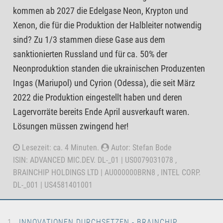
kommen ab 2027 die Edelgase Neon, Krypton und
Xenon, die für die Produktion der Halbleiter notwendig
sind? Zu 1/3 stammen diese Gase aus dem
sanktionierten Russland und für ca. 50% der
Neonproduktion standen die ukrainischen Produzenten
Ingas (Mariupol) und Cyrion (Odessa), die seit März
2022 die Produktion eingestellt haben und deren
Lagervorräte bereits Ende April ausverkauft waren.
Lösungen müssen zwingend her!
Lesezeit: ca. 4 Minuten.
Autor: Stefan Bode
ISIN: ADVANCED MIC.DEV. DL-_01 | US0079031078 ,
BRAINCHIP HOLDINGS LTD | AU000000BRN8 , INTEL CORP.
DL-_001 | US4581401001
INNOVATIONEN DURCHSETZEN - BRAINCHIP