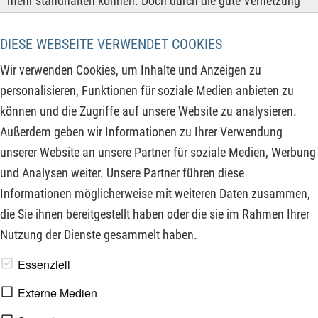
mehr standhalten können. Doch durch die gute Vernetzung
der DAX-Konzerne in der globalen Wirtschaft verdienen die
restlichen Konzerne noch gutes Geld im Ausland. Nach
DIESE WEBSEITE VERWENDET COOKIES
Schätzungen des Handelsblatts auf Basis der
Wir verwenden Cookies, um Inhalte und Anzeigen zu
veröffentlichten Halbjahresbilanzen dürften die 40 Dax-
personalisieren, Funktionen für soziale Medien anbieten zu
Konzerne trotz des schwachen Automobilsektors
können und die Zugriffe auf unsere Website zu analysieren.
voraussichtlich 115 Mrd. EUR Gewinn im Gesamtjahr 2025
Außerdem geben wir Informationen zu Ihrer Verwendung
erzielen. Das wäre der drittgrößte Gewinn nach 2022 und
unserer Website an unsere Partner für soziale Medien, Werbung
2018.
und Analysen weiter. Unsere Partner führen diese
Informationen möglicherweise mit weiteren Daten zusammen,
ZUM KOMMENTAR
die Sie ihnen bereitgestellt haben oder die sie im Rahmen Ihrer
Nutzung der Dienste gesammelt haben.
www.derfinanzinvestor.de - © 2026 - Die Publikation für
Essenziell
professionelle Investoren.
Externe Medien