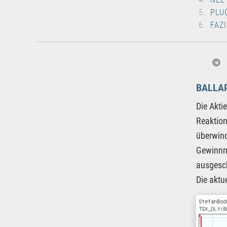
PLU
FAZI
BALLA
Die Akti
Reaktion
überwind
Gewinnmi
ausgesc
Die aktu