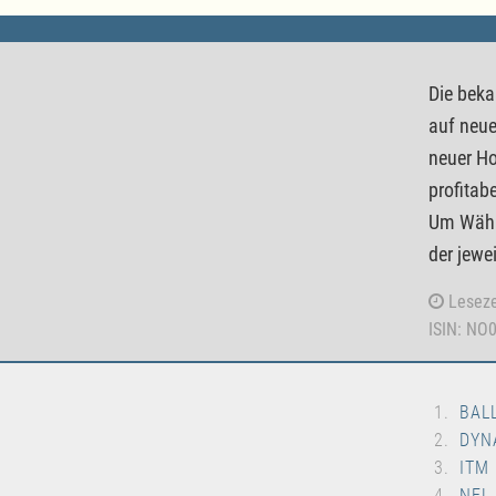
Die beka
auf neue
neuer Ho
profitab
Um Währu
der jewe
Leseze
ISIN: NO
BAL
DYN
ITM
NEL