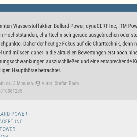
nnten Wasserstoffaktien Ballard Power, dynaCERT Inc, ITM Powe
n Höchstständen, charttechnisch gerade ausgebrochen oder s
chpunkte. Daher der heutige Fokus auf die Charttechnik, denn n
el und müssen daher in die aktuellen Bewertungen erst noch hi
ngsschwankungen auszuschließen und eine entsprechende Kursh
iligen Hauptbörse betrachtet.
it: ca. 3 Minuten.
Autor: Stefan Bode
0010081235
LARD POWER
ACERT INC.
 POWER
 ASA