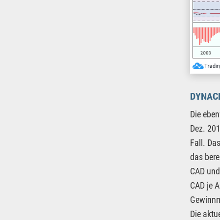
DYNACE
Die eben
Dez. 201
Fall. Da
das bere
CAD und 
CAD je A
Gewinnm
Die aktu