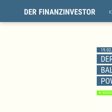
19.02.
DE
BAL
PO
WASSE