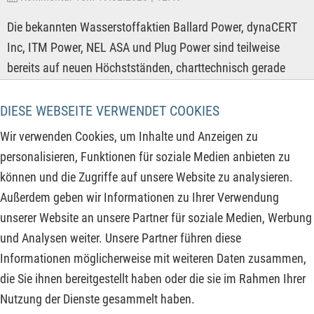
Die bekannten Wasserstoffaktien Ballard Power, dynaCERT
Inc, ITM Power, NEL ASA und Plug Power sind teilweise
bereits auf neuen Höchstständen, charttechnisch gerade
ausgebrochen oder stehen kurz vor dem Ausbruch und dem
Anlaufen neuer Hochpunkte. Daher der heutige Fokus auf die
DIESE WEBSEITE VERWENDET COOKIES
Charttechnik, denn nicht alle Wasserstoffunternehmen sind
Wir verwenden Cookies, um Inhalte und Anzeigen zu
bereits profitabel und müssen daher in die aktuellen
personalisieren, Funktionen für soziale Medien anbieten zu
Bewertungen erst noch hineinwachsen.
können und die Zugriffe auf unsere Website zu analysieren.
Um Währungsschwankungen auszuschließen und eine
Außerdem geben wir Informationen zu Ihrer Verwendung
entsprechende Kurshistorie vorweisen zu können, wird die
unserer Website an unsere Partner für soziale Medien, Werbung
Aktien an der jeweiligen Hauptbörse betrachtet.
und Analysen weiter. Unsere Partner führen diese
Informationen möglicherweise mit weiteren Daten zusammen,
ZUM KOMMENTAR
die Sie ihnen bereitgestellt haben oder die sie im Rahmen Ihrer
Nutzung der Dienste gesammelt haben.