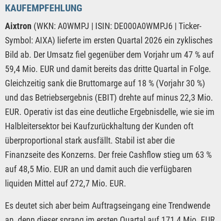
KAUFEMPFEHLUNG
Aixtron
(WKN: A0WMPJ | ISIN: DE000A0WMPJ6 | Ticker-
Symbol: AIXA) lieferte im ersten Quartal 2026 ein zyklisches
Bild ab. Der Umsatz fiel gegenüber dem Vorjahr um 47 % auf
59,4 Mio. EUR und damit bereits das dritte Quartal in Folge.
Gleichzeitig sank die Bruttomarge auf 18 % (Vorjahr 30 %)
und das Betriebsergebnis (EBIT) drehte auf minus 22,3 Mio.
EUR. Operativ ist das eine deutliche Ergebnisdelle, wie sie im
Halbleitersektor bei Kaufzurückhaltung der Kunden oft
überproportional stark ausfällt. Stabil ist aber die
Finanzseite des Konzerns. Der freie Cashflow stieg um 63 %
auf 48,5 Mio. EUR an und damit auch die verfügbaren
liquiden Mittel auf 272,7 Mio. EUR.
Es deutet sich aber beim Auftragseingang eine Trendwende
an, denn dieser sprang im ersten Quartal auf 171,4 Mio. EUR