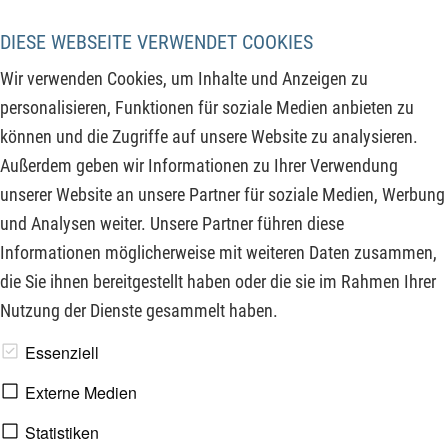
Marke herum. Durch den starken Anstieg der Indizes in den
letzten vier Wochen agieren die Investoren derzeit vorsichtig
DIESE WEBSEITE VERWENDET COOKIES
und verhalten sich bzgl. der bevorstehenden
Wir verwenden Cookies, um Inhalte und Anzeigen zu
Zinsentscheidungen und US-Quartalszahlen eher zurück.
personalisieren, Funktionen für soziale Medien anbieten zu
Teilweise realisieren die Investoren auch ihre angelaufenen
können und die Zugriffe auf unsere Website zu analysieren.
Gewinne und schichten diese in andere Assets um. Wo
Außerdem geben wir Informationen zu Ihrer Verwendung
Gewinnmitnahmen gerade drücken und er davon profitieren
unserer Website an unsere Partner für soziale Medien, Werbung
könnte, lesen Sie hier:
und Analysen weiter. Unsere Partner führen diese
Informationen möglicherweise mit weiteren Daten zusammen,
ZUM KOMMENTAR
die Sie ihnen bereitgestellt haben oder die sie im Rahmen Ihrer
Nutzung der Dienste gesammelt haben.
www.derfinanzinvestor.de - © 2026 - Die Publikation für
Essenziell
professionelle Investoren.
Externe Medien
Statistiken
Impressum