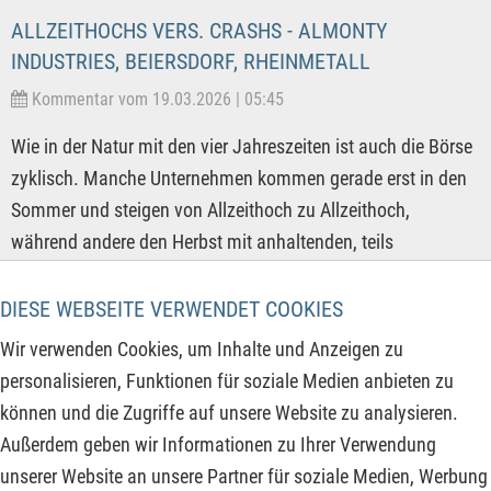
ALLZEITHOCHS VERS. CRASHS - ALMONTY
INDUSTRIES, BEIERSDORF, RHEINMETALL
Kommentar vom 19.03.2026 | 05:45
Wie in der Natur mit den vier Jahreszeiten ist auch die Börse
zyklisch. Manche Unternehmen kommen gerade erst in den
Sommer und steigen von Allzeithoch zu Allzeithoch,
während andere den Herbst mit anhaltenden, teils
crashartigen Kursrücksetzern durchschreiten und wiederum
andere sich sinnbildlich im Winter befinden und gerade den
DIESE WEBSEITE VERWENDET COOKIES
Boden für neues Wachstum im kommenden Frühling bilden.
Wir verwenden Cookies, um Inhalte und Anzeigen zu
Entsprechend jeder Phase lohnt die Börse immer und es liegt
personalisieren, Funktionen für soziale Medien anbieten zu
im Auge des Investors, wie dieser die Unternehmenslage
können und die Zugriffe auf unsere Website zu analysieren.
einschätzt und in welcher Jahreszeit sich die Aktie befindet.
Außerdem geben wir Informationen zu Ihrer Verwendung
Drei aktuelle und interessante Beispiele zeigen, wo
unserer Website an unsere Partner für soziale Medien, Werbung