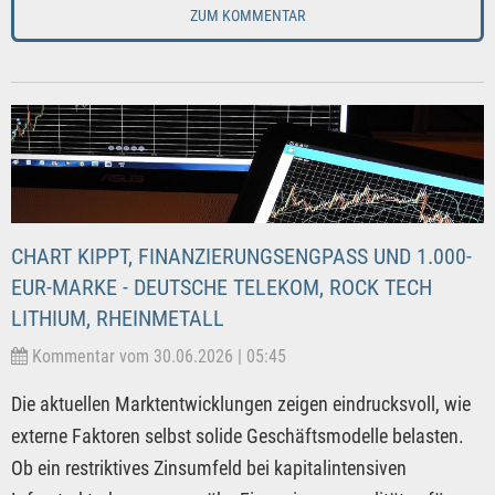
ZUM KOMMENTAR
CHART KIPPT, FINANZIERUNGSENGPASS UND 1.000-
EUR-MARKE - DEUTSCHE TELEKOM, ROCK TECH
LITHIUM, RHEINMETALL
Kommentar vom 30.06.2026 | 05:45
Die aktuellen Marktentwicklungen zeigen eindrucksvoll, wie
externe Faktoren selbst solide Geschäftsmodelle belasten.
Ob ein restriktives Zinsumfeld bei kapitalintensiven