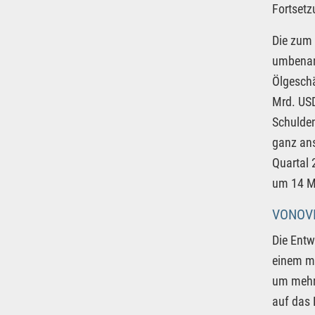
Fortset
Die zum
umbenann
Ölgeschä
Mrd. USD
Schulden
ganz ans
Quartal 
um 14 Mr
VONOVI
Die Ent
einem me
um mehr 
auf das 