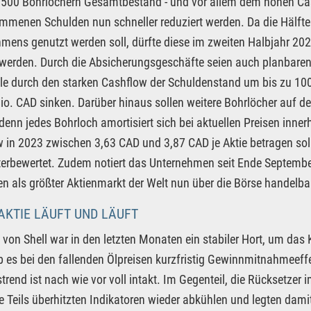
 500 Bohrlöchern Gesamtbestand - und vor allem dem hohen Cas
menen Schulden nun schneller reduziert werden. Da die Hälft
mens genutzt werden soll, dürfte diese im zweiten Halbjahr 20
werden. Durch die Absicherungsgeschäfte seien auch planbaren 
le durch den starken Cashflow der Schuldenstand um bis zu 10
io. CAD sinken. Darüber hinaus sollen weitere Bohrlöcher auf 
denn jedes Bohrloch amortisiert sich bei aktuellen Preisen inne
 in 2023 zwischen 3,63 CAD und 3,87 CAD je Aktie betragen soll,
terbewertet. Zudem notiert das Unternehmen seit Ende September
en als größter Aktienmarkt der Welt nun über die Börse handelba
AKTIE LÄUFT UND LÄUFT
e von Shell war in den letzten Monaten ein stabiler Hort, um das 
 es bei den fallenden Ölpreisen kurzfristig Gewinnmitnahmeeffe
trend ist nach wie vor voll intakt. Im Gegenteil, die Rücksetze
ie Teils überhitzten Indikatoren wieder abkühlen und legten dam