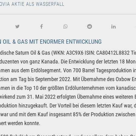
OVIA AKTIE ALS WASSERFALL
 OIL & GAS MIT ENORMER ENTWICKLUNG
dische Saturn Oil & Gas (WKN: A3C9X6 ISIN: CA80412L8832 Tic
duzenten von ganz Kanada. Die Entwicklung der letzten 18 Mon
men aus dem Erdölsegment. Von 700 Barrel Tagesproduktion im
tion am Tag bis September 2022. Mit Übernahme des Oxbow Er
hmen in die Top 10 der größten Erdölunternehmen vom kanadis
wirkend zum 31. Mai 2022 erfolgten Übernahme eines weiteren E
duktion hinzugekauft. Der Vorteil bei diesem letzten Kauf war,
 war und mit dem Kauf insgesamt 85% der Produktion zwischen 1
ert werden konnte.