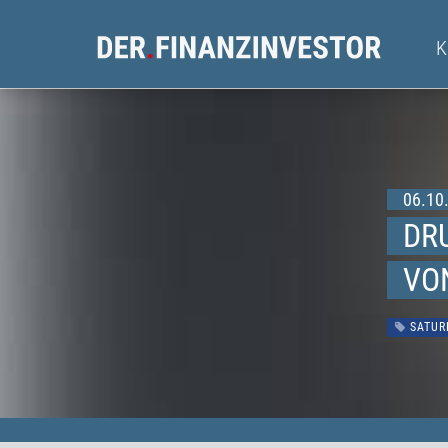
06.10.
DRU
VO
SATURN