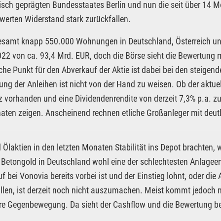
tisch geprägten Bundesstaates Berlin und nun die seit über 14 
erten Widerstand stark zurückfallen.
gesamt knapp 550.000 Wohnungen in Deutschland, Österreich u
22 von ca. 93,4 Mrd. EUR, doch die Börse sieht die Bewertung mit
che Punkt für den Abverkauf der Aktie ist dabei bei den steigend
ung der Anleihen ist nicht von der Hand zu weisen. Ob der aktue
 vorhanden und eine Dividendenrendite von derzeit 7,3% p.a. z
ten zeigen. Anscheinend rechnen etliche Großanleger mit deutl
Ölaktien in den letzten Monaten Stabilität ins Depot brachten,
 Betongold in Deutschland wohl eine der schlechtesten Anlagee
f bei Vonovia bereits vorbei ist und der Einstieg lohnt, oder die
llen, ist derzeit noch nicht auszumachen. Meist kommt jedoch
e Gegenbewegung. Da sieht der Cashflow und die Bewertung bei