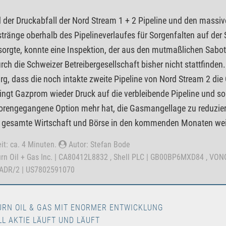
der Druckabfall der Nord Stream 1 + 2 Pipeline und den massiven
stränge oberhalb des Pipelineverlaufes für Sorgenfalten auf de
sorgte, konnte eine Inspektion, der aus den mutmaßlichen Sab
rch die Schweizer Betreibergesellschaft bisher nicht stattfinde
rg, dass die noch intakte zweite Pipeline von Nord Stream 2 d
ingt Gazprom wieder Druck auf die verbleibende Pipeline und so
lorengegangene Option mehr hat, die Gasmangellage zu reduziere
 gesamte Wirtschaft und Börse in den kommenden Monaten weit
it: ca. 4 Minuten.
Autor: Stefan Bode
turn Oil + Gas Inc. | CA80412L8832 , Shell PLC | GB00BP6MXD84 , V
ADR/2 | US7802591070
URN OIL & GAS MIT ENORMER ENTWICKLUNG
LL AKTIE LÄUFT UND LÄUFT