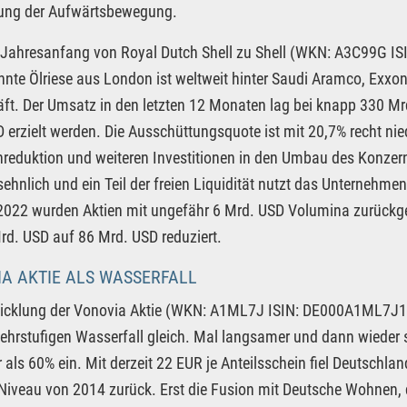
zung der Aufwärtsbewegung.
 Jahresanfang von Royal Dutch Shell zu Shell (WKN: A3C99G 
te Ölriese aus London ist weltweit hinter Saudi Aramco, Exxo
ft. Der Umsatz in den letzten 12 Monaten lag bei knapp 330 Mr
 erzielt werden. Die Ausschüttungsquote ist mit 20,7% recht nie
reduktion und weiteren Investitionen in den Umbau des Konzern
ehnlich und ein Teil der freien Liquidität nutzt das Unternehmen
2022 wurden Aktien mit ungefähr 6 Mrd. USD Volumina zurückge
d. USD auf 86 Mrd. USD reduziert.
A AKTIE ALS WASSERFALL
wicklung der Vonovia Aktie (WKN: A1ML7J ISIN: DE000A1ML7J1 
hrstufigen Wasserfall gleich. Mal langsamer und dann wieder sch
als 60% ein. Mit derzeit 22 EUR je Anteilsschein fiel Deutschl
Niveau von 2014 zurück. Erst die Fusion mit Deutsche Wohnen,