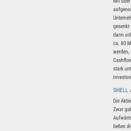
Mit über
aufgenom
Unterneh
gesenkt 
dann sol
ca. 80 M
werden, 
Cashflow
stark un
Investor
SHELL 
Die Akti
Zwar gab
Aufwärts
ließen d