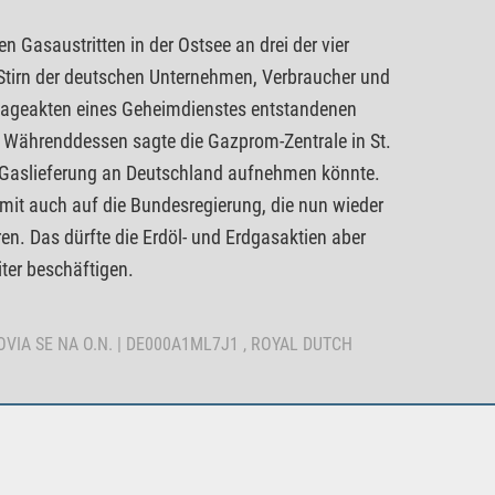
 Gasaustritten in der Ostsee an drei der vier
r Stirn der deutschen Unternehmen, Verbraucher und
otageakten eines Geheimdienstes entstandenen
n. Währenddessen sagte die Gazprom-Zentrale in St.
ie Gaslieferung an Deutschland aufnehmen könnte.
mit auch auf die Bundesregierung, die nun wieder
n. Das dürfte die Erdöl- und Erdgasaktien aber
er beschäftigen.
ONOVIA SE NA O.N. | DE000A1ML7J1 , ROYAL DUTCH