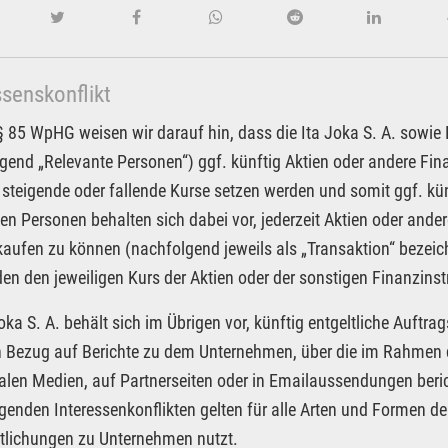
ssenskonflikt
85 WpHG weisen wir darauf hin, dass die Ita Joka S. A. sowie Pa
gend „Relevante Personen“) ggf. künftig Aktien oder andere F
 steigende oder fallende Kurse setzen werden und somit ggf. kün
en Personen behalten sich dabei vor, jederzeit Aktien oder an
kaufen zu können (nachfolgend jeweils als „Transaktion“ bezeic
n den jeweiligen Kurs der Aktien oder der sonstigen Finanzin
Joka S. A. behält sich im Übrigen vor, künftig entgeltliche Auf
in Bezug auf Berichte zu dem Unternehmen, über die im Rahmen d
alen Medien, auf Partnerseiten oder in Emailaussendungen beri
egenden Interessenkonflikten gelten für alle Arten und Formen der
tlichungen zu Unternehmen nutzt.