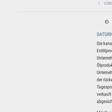
VON
SATURN
Die kana
Erdölpro
Unterneh
Ölproduk
Unterne
der rück
Tagespro
verkauft
abgesich