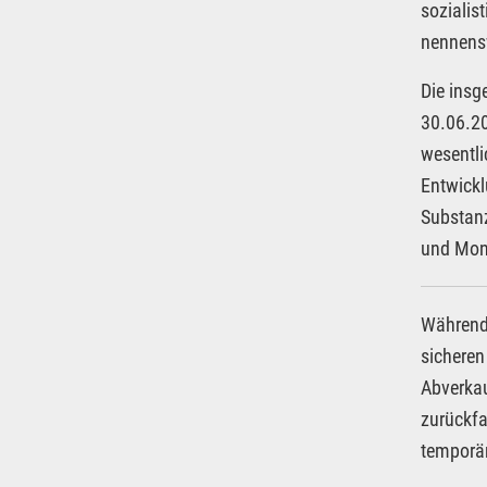
sozialis
nennensw
Die ins
30.06.20
wesentli
Entwickl
Substanz
und Mona
Während 
sicheren
Abverkau
zurückfa
temporär