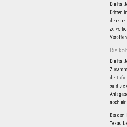
Die Ita 
Dritten 
den sozi
zu vorli
Veröffen
Risiko
Die Ita 
Zusammen
der Info
sind sie
Anlagebe
noch ein
Bei den 
Texte. L