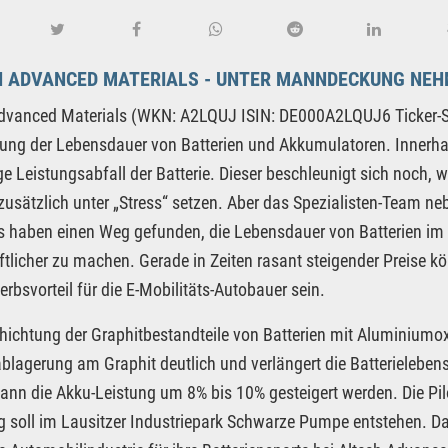
H ADVANCED MATERIALS - UNTER MANNDECKUNG NE
Advanced Materials (WKN: A2LQUJ ISIN: DE000A2LQUJ6 Ticker-
ung der Lebensdauer von Batterien und Akkumulatoren. Innerhalb
ige Leistungsabfall der Batterie. Dieser beschleunigt sich noch,
 zusätzlich unter „Stress“ setzen. Aber das Spezialisten-Team n
s haben einen Weg gefunden, die Lebensdauer von Batterien im 
ftlicher zu machen. Gerade in Zeiten rasant steigender Preise k
rbsvorteil für die E-Mobilitäts-Autobauer sein.
hichtung der Graphitbestandteile von Batterien mit Aluminiumoxid
blagerung am Graphit deutlich und verlängert die Batterielebe
nn die Akku-Leistung um 8% bis 10% gesteigert werden. Die Pilo
g soll im Lausitzer Industriepark Schwarze Pumpe entstehen. D