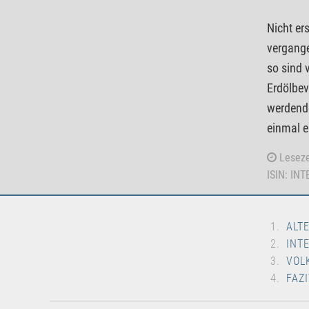
Nicht er
vergange
so sind 
Erdölbev
werdende
einmal e
Leseze
ISIN: IN
ALT
INT
VOL
FAZI