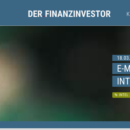
18.03.
E-
IN
INTEL