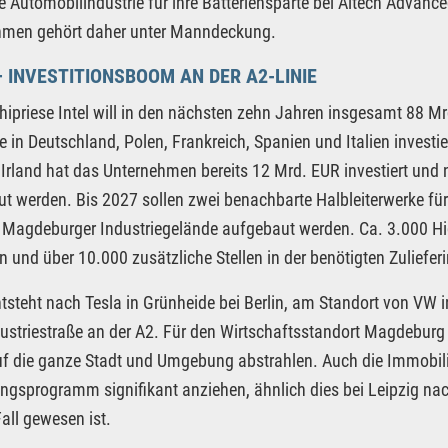
ie Automobilindustrie für ihre Batteriensparte bei Altech Advan
hmen gehört daher unter Manndeckung.
– INVESTITIONSBOOM AN DER A2-LINIE
hipriese Intel will in den nächsten zehn Jahren insgesamt 88 M
e in Deutschland, Polen, Frankreich, Spanien und Italien inves
 Irland hat das Unternehmen bereits 12 Mrd. EUR investiert und
t werden. Bis 2027 sollen zwei benachbarte Halbleiterwerke fü
Magdeburger Industriegelände aufgebaut werden. Ca. 3.000 High-
n und über 10.000 zusätzliche Stellen in der benötigten Zulieferi
tsteht nach Tesla in Grünheide bei Berlin, am Standort von VW
ustriestraße an der A2. Für den Wirtschaftsstandort Magdeburg 
uf die ganze Stadt und Umgebung abstrahlen. Auch die Immobili
ngsprogramm signifikant anziehen, ähnlich dies bei Leipzig n
Fall gewesen ist.