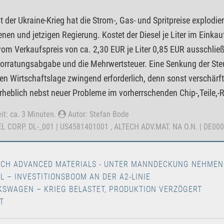
st der Ukraine-Krieg hat die Strom-, Gas- und Spritpreise explodie
nen und jetzigen Regierung. Kostet der Diesel je Liter im Einkauf
vom Verkaufspreis von ca. 2,30 EUR je Liter 0,85 EUR ausschlie
orratungsabgabe und die Mehrwertsteuer. Eine Senkung der Steu
n Wirtschaftslage zwingend erforderlich, denn sonst verschärft
rheblich nebst neuer Probleme im vorherrschenden Chip-,Teile,
it: ca. 3 Minuten.
Autor: Stefan Bode
TEL CORP. DL-_001 | US4581401001 , ALTECH ADV.MAT. NA O.N. | DE
ECH ADVANCED MATERIALS - UNTER MANNDECKUNG NEHMEN
EL – INVESTITIONSBOOM AN DER A2-LINIE
KSWAGEN – KRIEG BELASTET, PRODUKTION VERZÖGERT
T