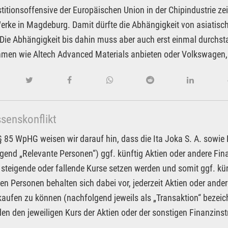
stitionsoffensive der Europäischen Union in der Chipindustrie ze
erke in Magdeburg. Damit dürfte die Abhängigkeit von asiatisch
Die Abhängigkeit bis dahin muss aber auch erst einmal durchst
men wie Altech Advanced Materials anbieten oder Volkswagen, d
ssenskonflikt
85 WpHG weisen wir darauf hin, dass die Ita Joka S. A. sowie Pa
gend „Relevante Personen“) ggf. künftig Aktien oder andere F
 steigende oder fallende Kurse setzen werden und somit ggf. kün
en Personen behalten sich dabei vor, jederzeit Aktien oder an
kaufen zu können (nachfolgend jeweils als „Transaktion“ bezeic
n den jeweiligen Kurs der Aktien oder der sonstigen Finanzin