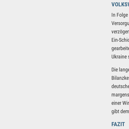
VOLKSW
In Folge
Versorg
verzöge
Ein-Schi
gearbeit
Ukraine 
Die lang
Bilanzke
deutsche
margenst
einer Wi
gibt de
FAZIT