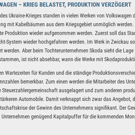
AGEN – KRIEG BELASTET, PRODUKTION VERZÖGERT
 des Ukraine-Krieges standen in vielen Werken von Volkswagen die 
ung mit Kabelbäumen aus dem Kriegsgebiet unmöglich werden.
rte Produktion wieder aufgenommen werden. Zuerst soll das S
cht-System wieder hochgefahren werden. Im Werk in Zwickau so
et werden. Aber beim Tochterunternehmen Skoda sieht die Lage n
stammen, ist nicht absehbar, wann die Werke mit Skodaprodukti
en Wartezeiten für Kunden und die ständige Produktionsverschi
nnzahlen bemerkbar. Zum einen werden die Mitarbeiter des Unte
 Steuerzahlergemeinschaft ausgelagert und zum anderen produ
ärkeren Automobile. Damit verknappt sich zwar das Angebot, d
rtschaftskrise der Gewinn des Unternehmens signifikant. Der Ge
m Unternehmen genügend Kapitalpuffer für die kommenden Mon