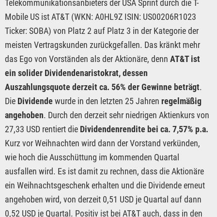
Telekommunikationsanbieters der USA Sprint durch die T-
Mobile US ist AT&T (WKN: A0HL9Z ISIN: US00206R1023
Ticker: SOBA) von Platz 2 auf Platz 3 in der Kategorie der
meisten Vertragskunden zurückgefallen. Das kränkt mehr
das Ego von Vorständen als der Aktionäre, denn
AT&T ist
ein solider Dividendenaristokrat, dessen
Auszahlungsquote derzeit ca. 56% der Gewinne beträgt
.
Die
Dividende
wurde in den letzten 25 Jahren
regelmäßig
angehoben
. Durch den derzeit sehr niedrigen Aktienkurs von
27,33 USD rentiert die
Dividendenrendite bei ca. 7,57% p.a.
Kurz vor Weihnachten wird dann der Vorstand verkünden,
wie hoch die Ausschüttung im kommenden Quartal
ausfallen wird. Es ist damit zu rechnen, dass die Aktionäre
ein Weihnachtsgeschenk erhalten und die Dividende erneut
angehoben wird, von derzeit 0,51 USD je Quartal auf dann
0,52 USD je Quartal. Positiv ist bei AT&T auch, dass in den