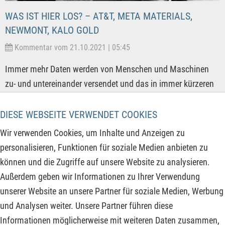
WAS IST HIER LOS? – AT&T, META MATERIALS,
NEWMONT, KALO GOLD
Kommentar vom 21.10.2021 | 05:45
Immer mehr Daten werden von Menschen und Maschinen
zu- und untereinander versendet und das in immer kürzeren
Zeitabständen. Um die Geschwindigkeit der
Datenübertragung zu erhöhen, wird derzeit weltweit das 5G
DIESE WEBSEITE VERWENDET COOKIES
Netzwerk aufgebaut. Damit werden die Marktanteile wieder
Wir verwenden Cookies, um Inhalte und Anzeigen zu
neu verteilt und wer hier am schnellsten ist, kann von
personalisieren, Funktionen für soziale Medien anbieten zu
sogenannten Firstmover-Effekten profitieren. Doch mit den
können und die Zugriffe auf unsere Website zu analysieren.
neuen Sendefrequenzen müssen enorme
Außerdem geben wir Informationen zu Ihrer Verwendung
Investitionssummen gestemmt werden. Ein ganz anderer
unserer Website an unsere Partner für soziale Medien, Werbung
Sektor nimmt dafür erst jetzt wieder Fahrt auf.
und Analysen weiter. Unsere Partner führen diese
Informationen möglicherweise mit weiteren Daten zusammen,