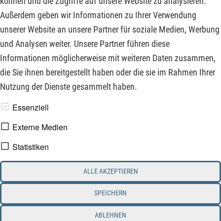
können und die Zugriffe auf unsere Website zu analysieren.
möchte, der dürfte mit den Grundprinzipien wie
Außerdem geben wir Informationen zu Ihrer Verwendung
Risikostreuung und Diversifikation weiterhin am besten
unserer Website an unsere Partner für soziale Medien, Werbung
fahren.
und Analysen weiter. Unsere Partner führen diese
Informationen möglicherweise mit weiteren Daten zusammen,
ZUM KOMMENTAR
die Sie ihnen bereitgestellt haben oder die sie im Rahmen Ihrer
Nutzung der Dienste gesammelt haben.
www.derfinanzinvestor.de - © 2026 - Die Publikation für
Essenziell
professionelle Investoren.
Externe Medien
Statistiken
Impressum
Datenschutz
ALLE AKZEPTIEREN
Interessenskonflikt & Risikohinweis
Nutzungsbedingungen
Cookie-Einstellungen
SPEICHERN
ABLEHNEN