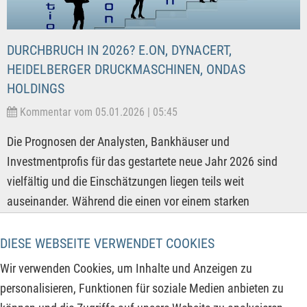
DURCHBRUCH IN 2026? E.ON, DYNACERT,
HEIDELBERGER DRUCKMASCHINEN, ONDAS
HOLDINGS
Kommentar vom 05.01.2026 | 05:45
Die Prognosen der Analysten, Bankhäuser und
Investmentprofis für das gestartete neue Jahr 2026 sind
vielfältig und die Einschätzungen liegen teils weit
auseinander. Während die einen vor einem starken
Rückgang in einem überhitzten Markt warnen, sehen andere
eine weitere Fortsetzung des Bullenmarktes trotz historischer
DIESE WEBSEITE VERWENDET COOKIES
Höchststände an den Aktienmärkten als unausweichlich an.
Wir verwenden Cookies, um Inhalte und Anzeigen zu
Wer in der von Unsicherheit geprägten Welt des Geldes aber
personalisieren, Funktionen für soziale Medien anbieten zu
langfristig seinen Vermögensaufbau bewerkstelligen