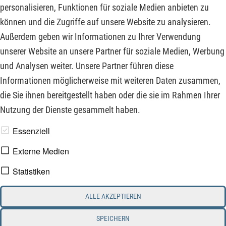
Umsatzerwartungen um 60 Mio. USD und der Gewinn je
personalisieren, Funktionen für soziale Medien anbieten zu
Aktie um 0,05 USD verfehlt. Dadraufhin sackte der Kurs der
können und die Zugriffe auf unsere Website zu analysieren.
Aktie im Nachthandel um ca. 5% ab und schloss den Tag mit
Außerdem geben wir Informationen zu Ihrer Verwendung
54,85 USD (50,88 EUR). Ob dieser Abverkauf bei weiter
unserer Website an unsere Partner für soziale Medien, Werbung
steigenden Goldpreisen wirklich gerechtfertigt ist?
und Analysen weiter. Unsere Partner führen diese
Informationen möglicherweise mit weiteren Daten zusammen,
ZUM KOMMENTAR
die Sie ihnen bereitgestellt haben oder die sie im Rahmen Ihrer
Nutzung der Dienste gesammelt haben.
www.derfinanzinvestor.de - © 2026 - Die Publikation für
Essenziell
professionelle Investoren.
Externe Medien
Statistiken
Impressum
Datenschutz
ALLE AKZEPTIEREN
Interessenskonflikt & Risikohinweis
Nutzungsbedingungen
Cookie-Einstellungen
SPEICHERN