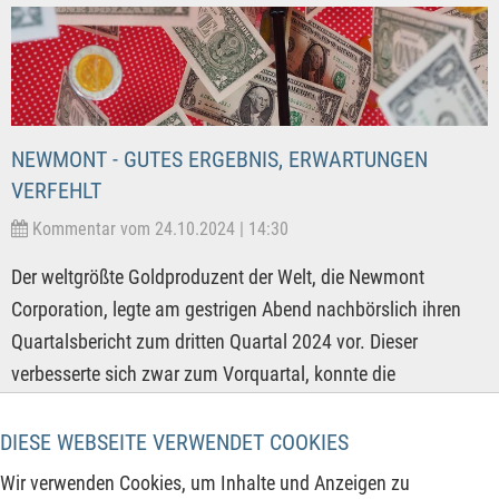
NEWMONT - GUTES ERGEBNIS, ERWARTUNGEN
VERFEHLT
Kommentar vom 24.10.2024 | 14:30
Der weltgrößte Goldproduzent der Welt, die Newmont
Corporation, legte am gestrigen Abend nachbörslich ihren
Quartalsbericht zum dritten Quartal 2024 vor. Dieser
verbesserte sich zwar zum Vorquartal, konnte die
Erwartungen der Analysten aber nicht erfüllen. Diese gingen
durchschnittlich von höheren Umsätzen und geringeren
DIESE WEBSEITE VERWENDET COOKIES
Kosten aus. Aus Sicht der Analysten wurden die
Wir verwenden Cookies, um Inhalte und Anzeigen zu