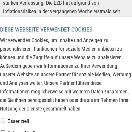
starken Verfassung. Die EZB hat aufgrund von
Inflationsrisiken in der vergangenen Woche erstmals seit
fast drei Jahren den Leitzins erhöht. Dagegen signalisiert die
US-Notenbank Fed bei einer Inflation von ca. 3 % und einer
DIESE WEBSEITE VERWENDET COOKIES
noch robusten US-Konjunktur eine Zinspause. Trotz
Wir verwenden Cookies, um Inhalte und Anzeigen zu
bestehender geopolitischer Spannungen im Nahen Osten ist
personalisieren, Funktionen für soziale Medien anbieten zu
der DAX nur noch 840 Punkte von einem neuen Rekordhoch
können und die Zugriffe auf unsere Website zu analysieren.
entfernt. Auch die folgenden Unternehmen sind einen Blick
Außerdem geben wir Informationen zu Ihrer Verwendung
wert, denn ein charttechnischer Ausbruch dürfte hier in Kürze
unserer Website an unsere Partner für soziale Medien, Werbung
bevorstehen:
und Analysen weiter. Unsere Partner führen diese
Informationen möglicherweise mit weiteren Daten zusammen,
ZUM KOMMENTAR
die Sie ihnen bereitgestellt haben oder die sie im Rahmen Ihrer
Nutzung der Dienste gesammelt haben.
www.derfinanzinvestor.de - © 2026 - Die Publikation für
Essenziell
professionelle Investoren.