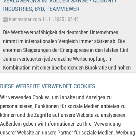
VERLAGERUNG IM VOLLEN GANGE - ALMONTY
INDUSTRIES, BYD, TEAMVIEWER
Kommentar vom 11.11.2025 | 05:45
Die Wettbewerbsfähigkeit der deutschen Unternehmen
nimmt im internationalen Vergleich immer stärker ab. Die
enormen Steigerungen der Energiepreise in den letzten fünf
Jahren verteuerten jede einzelne Wertschöpfung. In
Kombination mit einer überbordenden Bürokratie und hohen
Steuern ist dieser Cocktail ein schleichendes Gift, das seine
Wirkung nun immer stärker entfaltet. Das zeigt sich u. a. in
DIESE WEBSEITE VERWENDET COOKIES
der deutschen Chemieindustrie, dem einstigen Rückgrat der
Wir verwenden Cookies, um Inhalte und Anzeigen zu
deutschen Wirtschaft. Die Auftragsbestände sind
personalisieren, Funktionen für soziale Medien anbieten zu
hierzulande auf den niedrigsten Wert der letzten 30 Jahre
können und die Zugriffe auf unsere Website zu analysieren.
gesunken, und die Kapazitätsauslastungen liegen bei nur 71
Außerdem geben wir Informationen zu Ihrer Verwendung
%. Daher lohnt der Blick zu diesen Unternehmen, bei denen
unserer Website an unsere Partner für soziale Medien, Werbung