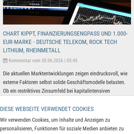
CHART KIPPT, FINANZIERUNGSENGPASS UND 1.000-
EUR-MARKE - DEUTSCHE TELEKOM, ROCK TECH
LITHIUM, RHEINMETALL
Kommentar vom 30.06.2026 | 05:45
Die aktuellen Marktentwicklungen zeigen eindrucksvoll, wie
externe Faktoren selbst solide Geschäftsmodelle belasten.
Ob ein restriktives Zinsumfeld bei kapitalintensiven
Infrastrukturkonzernen, zähe Finanzierungsrealitäten für
strategische Rohstoffprojekte in Europa oder politische
DIESE WEBSEITE VERWENDET COOKIES
Kehrtwenden bei staatlichen Großaufträgen – Investoren
Wir verwenden Cookies, um Inhalte und Anzeigen zu
agieren in einem hochkomplexen Spannungsfeld. Trotz
personalisieren, Funktionen für soziale Medien anbieten zu