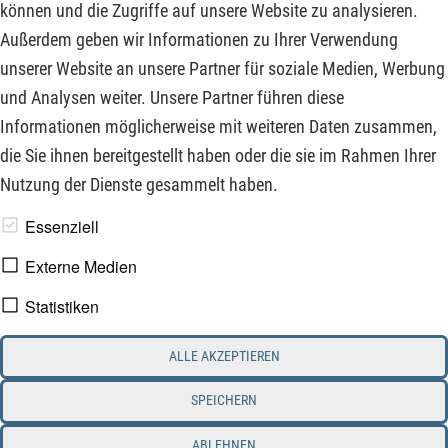
starker operativer Fundamentaldaten reagieren die
können und die Zugriffe auf unsere Website zu analysieren.
Aktienkurse äußerst sensibel auf makroökonomische Hürden
Außerdem geben wir Informationen zu Ihrer Verwendung
oder geopolitische Veränderungen, wie die Lage im Nahen
unserer Website an unsere Partner für soziale Medien, Werbung
Osten in aller Regelmäßigkeit vermittelt.
und Analysen weiter. Unsere Partner führen diese
Informationen möglicherweise mit weiteren Daten zusammen,
ZUM KOMMENTAR
die Sie ihnen bereitgestellt haben oder die sie im Rahmen Ihrer
Nutzung der Dienste gesammelt haben.
www.derfinanzinvestor.de - © 2026 - Die Publikation für
Essenziell
professionelle Investoren.
Externe Medien
Statistiken
Impressum
Datenschutz
ALLE AKZEPTIEREN
Interessenskonflikt & Risikohinweis
Nutzungsbedingungen
Cookie-Einstellungen
SPEICHERN
ABLEHNEN