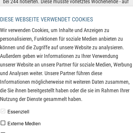
bei 244 notierten. Diese musste vorletztes Wochenende - auf
Druck der Aufsichtsbehörde Finma und den Zentralbanken -
von der UBS übernommenen werden. In diesem vom
DIESE WEBSEITE VERWENDET COOKIES
Vertrauensverlust geprägten Marktumfeld konnte der
Wir verwenden Cookies, um Inhalte und Anzeigen zu
Goldpreis innerhalb von drei Wochen von gut 1.800 USD je
personalisieren, Funktionen für soziale Medien anbieten zu
Unze auf 1.980 USD ansteigen und übersprang kurzzeitig
können und die Zugriffe auf unsere Website zu analysieren.
sogar die psychologische 2.000 USD-Marke. Damit legt sich
Außerdem geben wir Informationen zu Ihrer Verwendung
der Fokus wieder vermehrt auf Unternehmen aus dem
unserer Website an unsere Partner für soziale Medien, Werbung
Edelmetallsektor.
und Analysen weiter. Unsere Partner führen diese
Informationen möglicherweise mit weiteren Daten zusammen,
ZUM KOMMENTAR
die Sie ihnen bereitgestellt haben oder die sie im Rahmen Ihrer
Nutzung der Dienste gesammelt haben.
www.derfinanzinvestor.de - © 2026 - Die Publikation für
Essenziell
professionelle Investoren.
Externe Medien