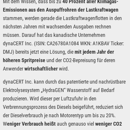
Mit dem Wissen, dass bis zu
40 Prozent aller Klimagas-
Emissionen aus den Auspuffrohren der Lastkraftwagen
stammen, werden gerade die Lastkraftwagenflotten in den
nächsten Jahren mit wachsenden Ausgaben rechnen
müssen. Darauf hat das kanadische Unternehmen
dynaCERT Inc. (ISIN: CA26780A1084 WKN: A1KBAV Ticker:
DMJ) bereits jetzt eine Lösung, die
mit jedem Jahr der
höheren Spritpreise
und der CO2-Bepreisung für deren
Anwender
wirtschaftlicher
wird.
dynaCERT Inc. kann durch das patentierte und nachrüstbare
Elektrolysesystem „HydraGEN“ Wasserstoff auf Bedarf
produzieren. Wird dieser per Luftzufuhr in den
Verbrennungsprozess des Diesels beigeführt, reduziert sich
der Dieselverbrauch je nach Motorentyp um bis zu 20%.
W
eniger Verbrauch heißt
auch genauso viel
weniger CO2