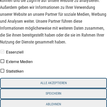
können und die Zugriffe auf unsere Website zu analysieren.
Wettbewerb und der kommenden Skalierbarkeit der
Außerdem geben wir Informationen zu Ihrer Verwendung
Wasserstoffproduktion sinken bereits die Kosten und die
unserer Website an unsere Partner für soziale Medien, Werbung
Wirtschaftlichkeit rückt immer näher.
und Analysen weiter. Unsere Partner führen diese
Informationen möglicherweise mit weiteren Daten zusammen,
ZUM KOMMENTAR
die Sie ihnen bereitgestellt haben oder die sie im Rahmen Ihrer
Nutzung der Dienste gesammelt haben.
www.derfinanzinvestor.de - © 2026 - Die Publikation für
Essenziell
professionelle Investoren.
Externe Medien
Statistiken
Impressum
Datenschutz
ALLE AKZEPTIEREN
Interessenskonflikt & Risikohinweis
Nutzungsbedingungen
Cookie-Einstellungen
SPEICHERN
ABLEHNEN