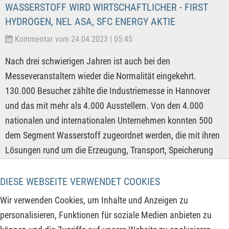
WASSERSTOFF WIRD WIRTSCHAFTLICHER - FIRST
HYDROGEN, NEL ASA, SFC ENERGY AKTIE
Kommentar vom 24.04.2023 | 05:45
Nach drei schwierigen Jahren ist auch bei den
Messeveranstaltern wieder die Normalität eingekehrt.
130.000 Besucher zählte die Industriemesse in Hannover
und das mit mehr als 4.000 Ausstellern. Von den 4.000
nationalen und internationalen Unternehmen konnten 500
dem Segment Wasserstoff zugeordnet werden, die mit ihren
Lösungen rund um die Erzeugung, Transport, Speicherung
und den Verbrauch von Wasserstoff ausstellten. Damit
kommt diesem Bereich eine immer wichtigere Bedeutung zu,
DIESE WEBSEITE VERWENDET COOKIES
zumal die Politik mit den ehrgeizigen Zielen zur
Wir verwenden Cookies, um Inhalte und Anzeigen zu
vermeintlichen CO2-Reduktion viel Steuergeld in diesen
personalisieren, Funktionen für soziale Medien anbieten zu
Wirtschaftszweig umleitet. Doch mit dem zunehmenden