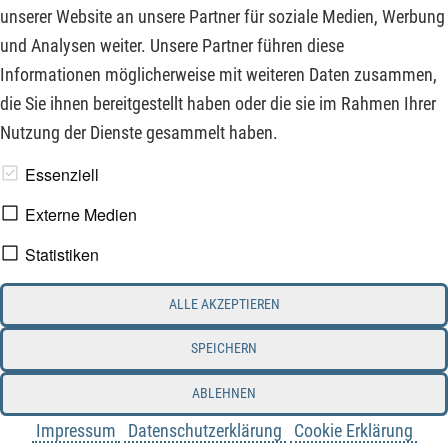
ca. 2,8 %. Deutlich besser sieht es dagegen bei diesen
unserer Website an unsere Partner für soziale Medien, Werbung
Unternehmen aus:
und Analysen weiter. Unsere Partner führen diese
Informationen möglicherweise mit weiteren Daten zusammen,
ZUM KOMMENTAR
die Sie ihnen bereitgestellt haben oder die sie im Rahmen Ihrer
Nutzung der Dienste gesammelt haben.
www.derfinanzinvestor.de - © 2026 - Die Publikation für
Essenziell
professionelle Investoren.
Externe Medien
Statistiken
Impressum
Datenschutz
ALLE AKZEPTIEREN
Interessenskonflikt & Risikohinweis
Nutzungsbedingungen
Cookie-Einstellungen
SPEICHERN
ABLEHNEN
Impressum
Datenschutzerklärung
Cookie Erklärung