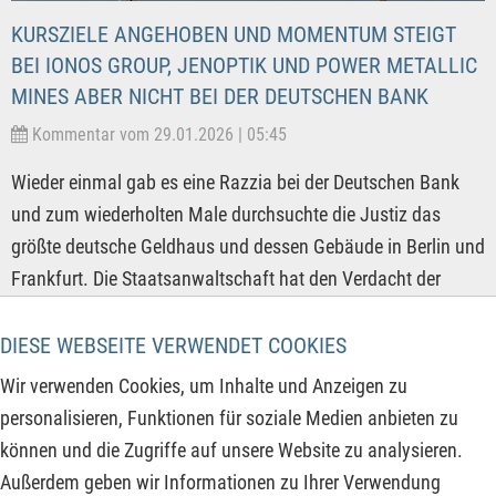
KURSZIELE ANGEHOBEN UND MOMENTUM STEIGT
BEI IONOS GROUP, JENOPTIK UND POWER METALLIC
MINES ABER NICHT BEI DER DEUTSCHEN BANK
Kommentar vom 29.01.2026 | 05:45
Wieder einmal gab es eine Razzia bei der Deutschen Bank
und zum wiederholten Male durchsuchte die Justiz das
größte deutsche Geldhaus und dessen Gebäude in Berlin und
Frankfurt. Die Staatsanwaltschaft hat den Verdacht der
Geldwäsche und daraufhin einen Durchsuchungsbeschluss
vom Amtsgericht Frankfurt für die Standorte in Frankfurt und
DIESE WEBSEITE VERWENDET COOKIES
Berlin erhalten. Laut Bericht der Süddeutschen geht es um
Wir verwenden Cookies, um Inhalte und Anzeigen zu
die Geschäftsbeziehungen der Bank mit dem russischen
personalisieren, Funktionen für soziale Medien anbieten zu
Oligarchen Roman Abramowitsch. Der Aktienkurs der
können und die Zugriffe auf unsere Website zu analysieren.
Deutschen Bank reagierte sofort und die Aktie verlor gestern
Außerdem geben wir Informationen zu Ihrer Verwendung