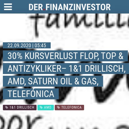
22.09.2020 | 05:45
30% KURSVERLUST FLOP, TOP &
ANTIZYKLIKER– 1&1 DRILLISCH,
AMD, SATURN OIL & GAS,
TELEFÓNICA
1&1 DRILLISCH
AMD
TELEFONICA