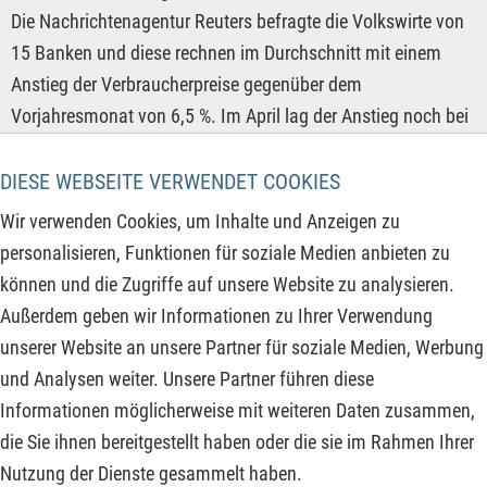
Die Nachrichtenagentur Reuters befragte die Volkswirte von
15 Banken und diese rechnen im Durchschnitt mit einem
Anstieg der Verbraucherpreise gegenüber dem
Vorjahresmonat von 6,5 %. Im April lag der Anstieg noch bei
7,2 %. Hauptgrund für den Rückgang ist das Einpendeln der
Energie- und Nahrungsmittelpreise, die im letzten Jahr einen
DIESE WEBSEITE VERWENDET COOKIES
deutlichen Anstieg gesehen hatten. Auch der gesunkene
Wir verwenden Cookies, um Inhalte und Anzeigen zu
Erdgaspreis nimmt Preisdruck aus der Industrie und dem
personalisieren, Funktionen für soziale Medien anbieten zu
Gewerbe, wodurch der Teuerungsdruck abnimmt. Doch über
können und die Zugriffe auf unsere Website zu analysieren.
den Sommer hinweg dürfte die Teuerungsrate weiterhin im
Außerdem geben wir Informationen zu Ihrer Verwendung
Bereich der 6 – 7 % verbleiben, ehe diese zum Winter hin auf
unserer Website an unsere Partner für soziale Medien, Werbung
4 – 5 % fallen dürfte.
und Analysen weiter. Unsere Partner führen diese
Informationen möglicherweise mit weiteren Daten zusammen,
ZUM KOMMENTAR
die Sie ihnen bereitgestellt haben oder die sie im Rahmen Ihrer
Nutzung der Dienste gesammelt haben.