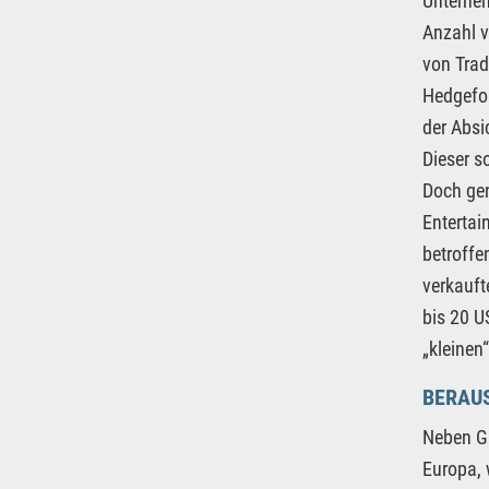
Unterne
Anzahl v
von Trad
Hedgefon
der Absi
Dieser s
Doch gen
Entertai
betroffe
verkauft
bis 20 U
„kleinen
BERAUS
Neben Ga
Europa, 