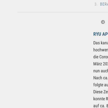
BER
RYU AP
Das kana
hochwert
die Coro
März 202
nun auch
Nach ca.
folgte a
Diese Ze
konnte R
auf ca. 