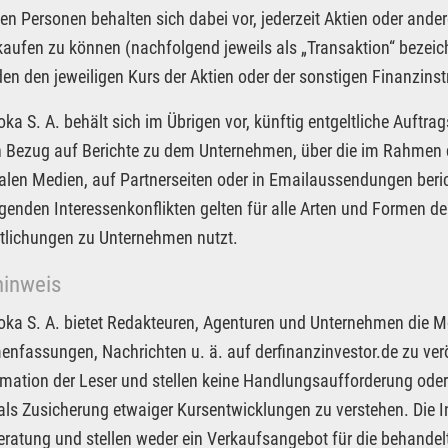
en Personen behalten sich dabei vor, jederzeit Aktien oder an
kaufen zu können (nachfolgend jeweils als „Transaktion“ bezeic
n den jeweiligen Kurs der Aktien oder der sonstigen Finanzin
Joka S. A. behält sich im Übrigen vor, künftig entgeltliche Auf
in Bezug auf Berichte zu dem Unternehmen, über die im Rahmen d
alen Medien, auf Partnerseiten oder in Emailaussendungen beri
egenden Interessenkonflikten gelten für alle Arten und Formen der
tlichungen zu Unternehmen nutzt.
hinweis
Joka S. A. bietet Redakteuren, Agenturen und Unternehmen die M
fassungen, Nachrichten u. ä. auf derfinanzinvestor.de zu veröf
rmation der Leser und stellen keine Handlungsaufforderung oder
 als Zusicherung etwaiger Kursentwicklungen zu verstehen. Die I
ratung und stellen weder ein Verkaufsangebot für die behandel