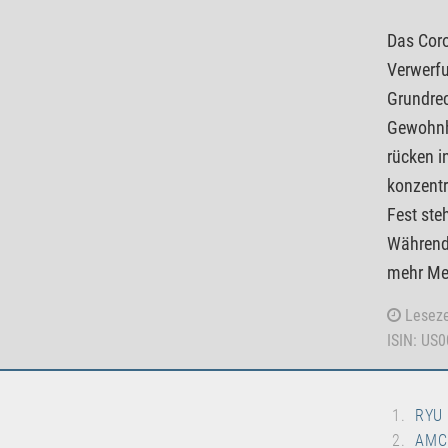
Das Coro
Verwerfu
Grundrec
Gewohnhe
rücken i
konzentr
Fest ste
Während 
mehr Men
Leseze
ISIN: US
RYU
AMC