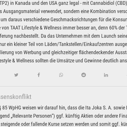
2TP2) in Kanada und den USA ganz legal - mit Cannabidiol (CBD) 
s Ausgangsmaterial verwendet, sondern eine Kombination vers
 um daraus verschiedene Geschmacksrichtungen für die Konsu
 von TAAT Lifestyle & Wellness immer besser an, denn 60% der
eferung nachbestellt. Da das Unternehmen mit dem Launch seine
nur ein kleiner Teil von Läden/Tankstellen/Einkaufzentren ausges
ierung von Werbung und gleichzeitiger flächendeckender Ausst
estyle & Wellness sollten die Umsätze und Gewinne deutlich ans
ssenskonflikt
85 WpHG weisen wir darauf hin, dass die Ita Joka S. A. sowie Pa
gend „Relevante Personen“) ggf. künftig Aktien oder andere F
 steigende oder fallende Kurse setzen werden und somit ggf. kün