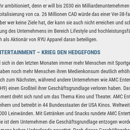
hr ambitioniert, denn er will bis 2030 ein Milliardenunternehmen
italisierung von ca. 26 Millionen CAD würde das einer Ver-38-f
ber wer keine Ziele hat, der kann sie auch nicht erreichen und 
ung des Unternehmens im Bereich Lifestyle und hochleistungsfähi
h als Aktionär von RYU Apparel daran beteiligen.
NTERTAINMENT – KRIEG DEN HEDGEFONDS
sich in den letzten Monaten immer mehr Menschen mit Sportge
aben noch mehr Menschen ihren Medienkonsum deutlich erhöht.
hoch zum Nächsten, während andere Unternehmen wie AMC Ent
AH9) einen Großteil ihrer Geschäftsgrundlage verloren haben. D
nment dreht sich rund um das Thema Kino und Theater. AMC Ent
eihern und betreibt in 44 Bundesstaaten der USA Kinos. Weltwei
000 Leinwänden. Mit Getränken und Snacks rundete AMC Entert
 ist dem Unternehmen die Geschäftsgrundlage entzogen worde