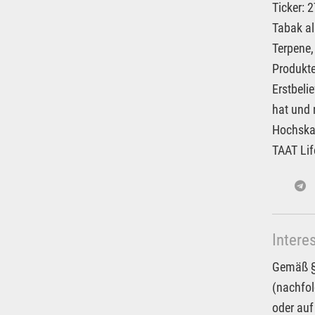
Ticker: 
Tabak al
Terpene,
Produkte
Erstbeli
hat und 
Hochskal
TAAT Lif
Intere
Gemäß § 
(nachfol
oder auf