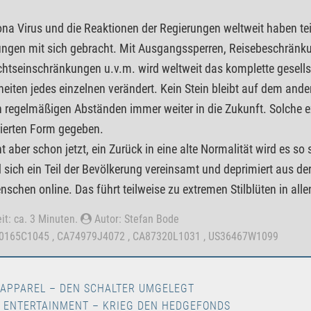
na Virus und die Reaktionen der Regierungen weltweit haben t
ngen mit sich gebracht. Mit Ausgangssperren, Reisebeschränk
htseinschränkungen u.v.m. wird weltweit das komplette gesel
iten jedes einzelnen verändert. Kein Stein bleibt auf dem a
n regelmäßigen Abständen immer weiter in die Zukunft. Solche ex
ierten Form gegeben.
ht aber schon jetzt, ein Zurück in eine alte Normalität wird es so
sich ein Teil der Bevölkerung vereinsamt und deprimiert aus der
schen online. Das führt teilweise zu extremen Stilblüten in all
it: ca. 3 Minuten.
Autor: Stefan Bode
00165C1045 , CA74979J4072 , CA87320L1031 , US36467W1099
 APPAREL – DEN SCHALTER UMGELEGT
 ENTERTAINMENT – KRIEG DEN HEDGEFONDS