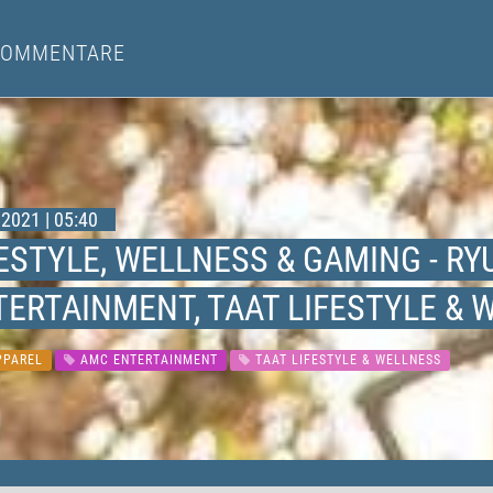
KOMMENTARE
2021 | 05:40
ESTYLE, WELLNESS & GAMING - RY
TERTAINMENT, TAAT LIFESTYLE & 
PPAREL
AMC ENTERTAINMENT
TAAT LIFESTYLE & WELLNESS