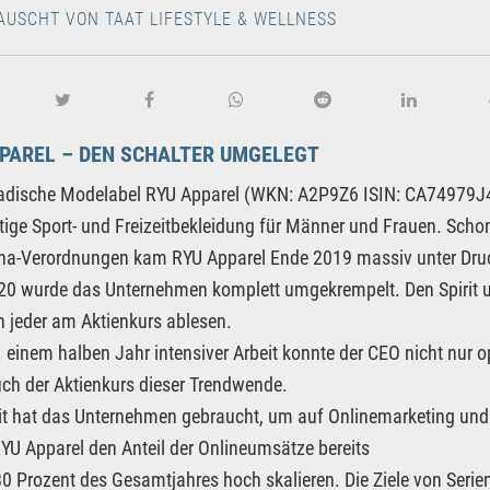
AUSCHT VON TAAT LIFESTYLE & WELLNESS
PAREL – DEN SCHALTER UMGELEGT
dische Modelabel RYU Apparel (WKN: A2P9Z6 ISIN: CA74979J407
ige Sport- und Freizeitbekleidung für Männer und Frauen. Scho
na-Verordnungen kam RYU Apparel Ende 2019 massiv unter Druc
0 wurde das Unternehmen komplett umgekrempelt. Den Spirit u
 jeder am Aktienkurs ablesen.
 einem halben Jahr intensiver Arbeit konnte der CEO nicht nur 
uch der Aktienkurs dieser Trendwende.
it hat das Unternehmen gebraucht, um auf Onlinemarketing und
YU Apparel den Anteil der Onlineumsätze bereits
80 Prozent des Gesamtjahres hoch skalieren. Die Ziele von Seri