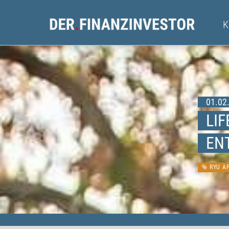
01.02.
LIF
EN
RYU A