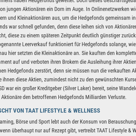
hmens haben Hedgefonds gewettet. Doch dieses Geschäftsgeba
on jungen Aktionären ein Dorn im Auge. In Onlinenetzwerken wie
ern und Kleinaktionären aus, um die Hedgefonds gemeinsam in
ds war schnell gefunden, denn diese leihen sich von Aktionären
cht, diese zu einem späteren Zeitpunkt deutlich günstiger zurüc
ogenannte Leerverkauf funktioniert für Hedgefonds solange, wie 
au hier setzten die Kleinaktionäre an. Sie kauften den komple
nment auf und verboten ihren Brokern die Ausleihung ihrer Akti
nen Hedgefonds zerstört, denn sie müssen nun die verkauften A
e ihnen diese Aktien, zumindest nicht zu den gewünschten Kurse
SD war ein großer Kreditgeber (Silver Laker) bereit, seine Wand
“ Aktionäre den betroffenen Hedgefonds Milliarden Verluste.
CHT VON TAAT LIFESTYLE & WELLNESS
ming, Börse und Sport lebt auch der Konsum von Berauschungs
wenn überhaupt nur auf Rezept gibt, vertreibt TAAT Lifestyle