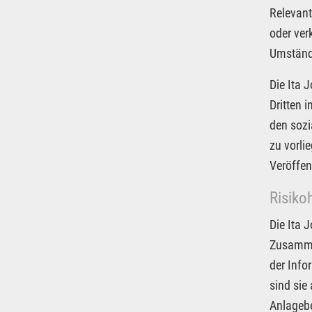
Relevant
oder ver
Umstände
Die Ita 
Dritten 
den sozi
zu vorli
Veröffen
Risiko
Die Ita 
Zusammen
der Info
sind sie
Anlagebe