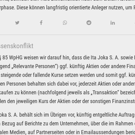
rphase. Diese können langfristig orientierte Anleger nutzen, um
ssenskonflikt
85 WpHG weisen wir darauf hin, dass die Ita Joka S. A. sowie Pa
gend „Relevante Personen“) ggf. künftig Aktien oder andere F
 steigende oder fallende Kurse setzen werden und somit ggf. kün
en Personen behalten sich dabei vor, jederzeit Aktien oder an
kaufen zu können (nachfolgend jeweils als „Transaktion“ bezeic
n den jeweiligen Kurs der Aktien oder der sonstigen Finanzin
Joka S. A. behält sich im Übrigen vor, künftig entgeltliche Auf
in Bezug auf Berichte zu dem Unternehmen, über die im Rahmen d
alen Medien, auf Partnerseiten oder in Emailaussendungen beri