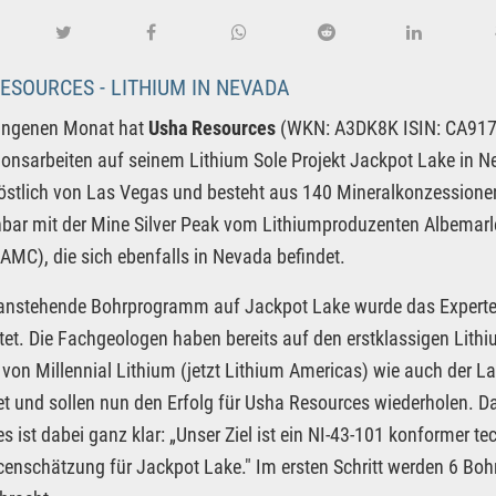
ESOURCES - LITHIUM IN NEVADA
angenen Monat hat
Usha Resources
(WKN: A3DK8K ISIN: CA9173
ionsarbeiten auf seinem Lithium Sole Projekt Jackpot Lake in N
stlich von Las Vegas und besteht aus 140 Mineralkonzessionen
hbar mit der Mine Silver Peak vom Lithiumproduzenten Albemar
AMC), die sich ebenfalls in Nevada befindet.
 anstehende Bohrprogramm auf Jackpot Lake wurde das Experte
htet. Die Fachgeologen haben bereits auf den erstklassigen Lith
von Millennial Lithium (jetzt Lithium Americas) wie auch der L
et und sollen nun den Erfolg für Usha Resources wiederholen. 
s ist dabei ganz klar: „Unser Ziel ist ein NI-43-101 konformer tec
enschätzung für Jackpot Lake." Im ersten Schritt werden 6 Bo