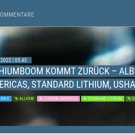
KOMMENTARE
2022 | 05:45
THIUMBOOM KOMMT ZURÜCK – ALBE
ERICAS, STANDARD LITHIUM, USHA
ARLE
ALLKEM
LITHIUM AMERICAS
STANDARD LITHIUM
U