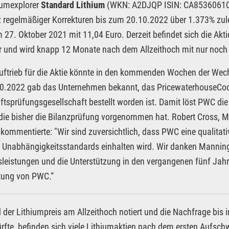
iumexplorer
Standard Lithium
(WKN: A2DJQP ISIN: CA8536061010
z regelmäßiger Korrekturen bis zum 20.10.2022 über 1.373% zuleg
 27. Oktober 2021 mit 11,04 Euro. Derzeit befindet sich die A
r und wird knapp 12 Monate nach dem Allzeithoch mit nur noch 
ftrieb für die Aktie könnte in den kommenden Wochen der Wech
0.2022 gab das Unternehmen bekannt, das PricewaterhouseCo
ftsprüfungsgesellschaft bestellt worden ist. Damit löst PWC die
die bisher die Bilanzprüfung vorgenommen hat. Robert Cross, 
 kommentierte: "Wir sind zuversichtlich, dass PWC eine qualita
 Unabhängigkeitsstandards einhalten wird. Wir danken Manning 
leistungen und die Unterstützung in den vergangenen fünf Jahre
tung von PWC.“
der Lithiumpreis am Allzeithoch notiert und die Nachfrage bis 
ürfte, befinden sich viele Lithiumaktien nach dem ersten Aufschw