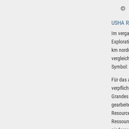
USHA R
Im verg
Explorat
km nordö
vergleic
Symbol: 
Für das
verpflic
Grandes 
gearbeit
Resource
Ressourc