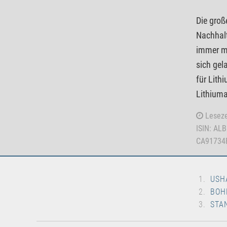
Die groß
Nachhalt
immer me
sich gel
für Lith
Lithiuma
Leseze
ISIN: AL
CA91734
USH
BOH
STA