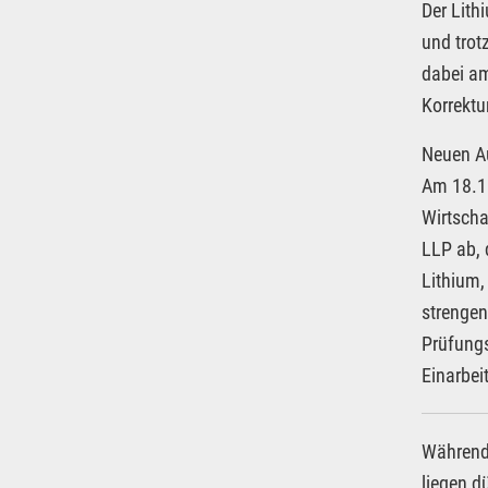
Der Lith
und trot
dabei am
Korrektu
Neuen Au
Am 18.1
Wirtscha
LLP ab, 
Lithium,
strengen
Prüfungs
Einarbei
Während 
liegen d