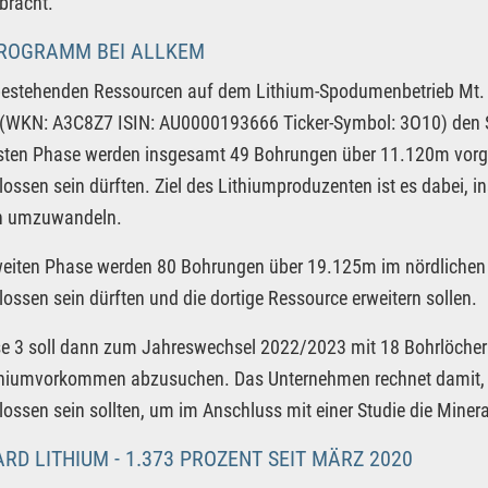
bracht.
ROGRAMM BEI ALLKEM
estehenden Ressourcen auf dem Lithium-Spodumenbetrieb Mt. Ca
(WKN: A3C8Z7 ISIN: AU0000193666 Ticker-Symbol: 3O10) den S
ersten Phase werden insgesamt 49 Bohrungen über 11.120m vor
ossen sein dürften. Ziel des Lithiumproduzenten ist es dabei, 
n umzuwandeln.
weiten Phase werden 80 Bohrungen über 19.125m im nördlichen G
ossen sein dürften und die dortige Ressource erweitern sollen.
e 3 soll dann zum Jahreswechsel 2022/2023 mit 18 Bohrlöcher
thiumvorkommen abzusuchen. Das Unternehmen rechnet damit,
ossen sein sollten, um im Anschluss mit einer Studie die Mine
RD LITHIUM - 1.373 PROZENT SEIT MÄRZ 2020