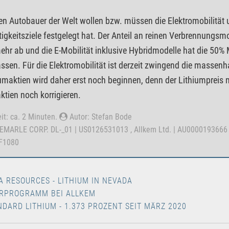
en Autobauer der Welt wollen bzw. müssen die Elektromobilität u
igkeitsziele festgelegt hat. Der Anteil an reinen Verbrennun
hr ab und die E-Mobilität inklusive Hybridmodelle hat die 50
assen. Für die Elektromobilität ist derzeit zwingend die massenha
iumaktien wird daher erst noch beginnen, denn der Lithiumpreis n
ktien noch korrigieren.
it: ca. 2 Minuten.
Autor: Stefan Bode
BEMARLE CORP. DL-_01 | US0126531013 , Allkem Ltd. | AU0000193666
F1080
A RESOURCES - LITHIUM IN NEVADA
RPROGRAMM BEI ALLKEM
NDARD LITHIUM - 1.373 PROZENT SEIT MÄRZ 2020