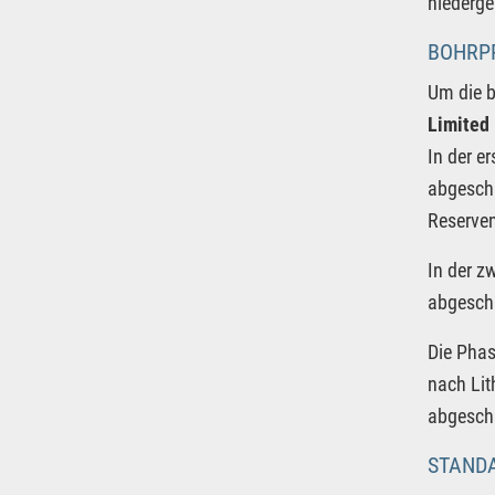
niederge
BOHRP
Um die b
Limited
In der 
abgeschl
Reserve
In der z
abgeschl
Die Phas
nach Li
abgeschl
STANDA