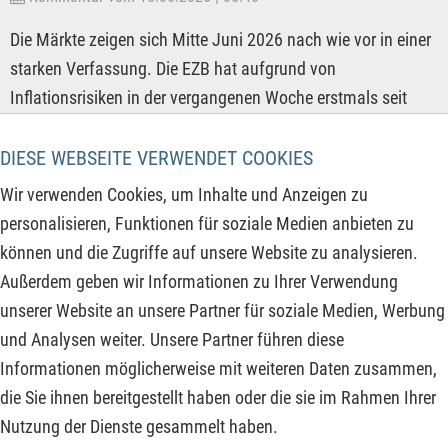
Die Märkte zeigen sich Mitte Juni 2026 nach wie vor in einer
starken Verfassung. Die EZB hat aufgrund von
Inflationsrisiken in der vergangenen Woche erstmals seit
fast drei Jahren den Leitzins erhöht. Dagegen signalisiert die
US-Notenbank Fed bei einer Inflation von ca. 3 % und einer
DIESE WEBSEITE VERWENDET COOKIES
noch robusten US-Konjunktur eine Zinspause. Trotz
Wir verwenden Cookies, um Inhalte und Anzeigen zu
bestehender geopolitischer Spannungen im Nahen Osten ist
personalisieren, Funktionen für soziale Medien anbieten zu
der DAX nur noch 840 Punkte von einem neuen Rekordhoch
können und die Zugriffe auf unsere Website zu analysieren.
entfernt. Auch die folgenden Unternehmen sind einen Blick
Außerdem geben wir Informationen zu Ihrer Verwendung
wert, denn ein charttechnischer Ausbruch dürfte hier in Kürze
unserer Website an unsere Partner für soziale Medien, Werbung
bevorstehen:
und Analysen weiter. Unsere Partner führen diese
Informationen möglicherweise mit weiteren Daten zusammen,
ZUM KOMMENTAR
die Sie ihnen bereitgestellt haben oder die sie im Rahmen Ihrer
Nutzung der Dienste gesammelt haben.