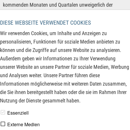
kommenden Monaten und Quartalen unweigerlich der
Inflationsschock. Dies ist die logische Folge, wenn die
verteuerten Energiepreise die Kosten der gesamten
DIESE WEBSEITE VERWENDET COOKIES
nationalen wie internationalen Wertschöpfungsketten
Wir verwenden Cookies, um Inhalte und Anzeigen zu
erhöhen und diese von den Unternehmen an die Endkunden
personalisieren, Funktionen für soziale Medien anbieten zu
weitergegeben werden. Ökonomen erwarten daher einen
können und die Zugriffe auf unsere Website zu analysieren.
moderaten bis spürbaren Inflationsschub, je nach Länge des
Außerdem geben wir Informationen zu Ihrer Verwendung
Irankrieges und den bis dahin eingetretenen längerfristigen
unserer Website an unsere Partner für soziale Medien, Werbung
Schäden an den dortigen Erdöl- und Erdgasanlagen.
und Analysen weiter. Unsere Partner führen diese
Informationen möglicherweise mit weiteren Daten zusammen,
ZUM KOMMENTAR
die Sie ihnen bereitgestellt haben oder die sie im Rahmen Ihrer
Nutzung der Dienste gesammelt haben.
www.derfinanzinvestor.de - © 2026 - Die Publikation für
Essenziell
professionelle Investoren.
Externe Medien