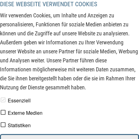
um 60 % bzw. auf 921 Mio. EUR in Deutschland ein und auf
DIESE WEBSEITE VERWENDET COOKIES
Börsengänge wurde 2022 in Deutschland komplett
Wir verwenden Cookies, um Inhalte und Anzeigen zu
verzichtet, da auch die Kursrückgänge an den Börsen kein
personalisieren, Funktionen für soziale Medien anbieten zu
gutes Umfeld für ein IPO war. Doch die Lage hellt sich wieder
können und die Zugriffe auf unsere Website zu analysieren.
auf und auch Insider kaufen vermehrt wieder im
Außerdem geben wir Informationen zu Ihrer Verwendung
Pharmasegment zu. Kommt nach dem Abverkauf die
unserer Website an unsere Partner für soziale Medien, Werbung
Erholung?
und Analysen weiter. Unsere Partner führen diese
Informationen möglicherweise mit weiteren Daten zusammen,
ZUM KOMMENTAR
die Sie ihnen bereitgestellt haben oder die sie im Rahmen Ihrer
Nutzung der Dienste gesammelt haben.
www.derfinanzinvestor.de - © 2026 - Die Publikation für
Essenziell
professionelle Investoren.
Externe Medien
Statistiken
Impressum
Datenschutz