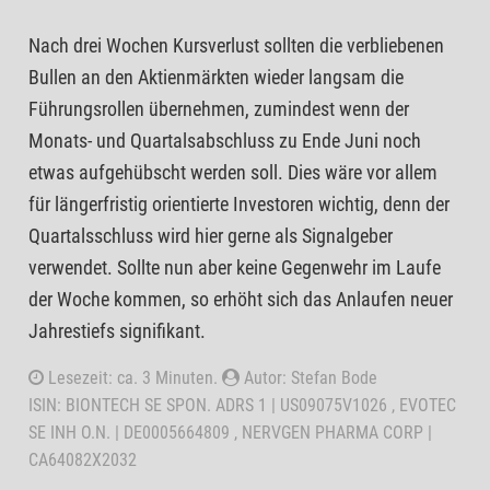
Nach drei Wochen Kursverlust sollten die verbliebenen
Bullen an den Aktienmärkten wieder langsam die
Führungsrollen übernehmen, zumindest wenn der
Monats- und Quartalsabschluss zu Ende Juni noch
etwas aufgehübscht werden soll. Dies wäre vor allem
für längerfristig orientierte Investoren wichtig, denn der
Quartalsschluss wird hier gerne als Signalgeber
verwendet. Sollte nun aber keine Gegenwehr im Laufe
der Woche kommen, so erhöht sich das Anlaufen neuer
Jahrestiefs signifikant.
Lesezeit: ca. 3 Minuten.
Autor: Stefan Bode
ISIN: BIONTECH SE SPON. ADRS 1 | US09075V1026 , EVOTEC
SE INH O.N. | DE0005664809 , NERVGEN PHARMA CORP |
CA64082X2032