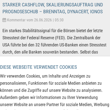
STARKER CASHFLOW, SKALIERUNGSAUFTRAG UND
PROGNOSESCHUB – BRENNTAG, DYNACERT, IONOS
Kommentar vom 26.06.2026 | 05:30
Ein starkes Stabilitätssignal für die Börsen bietet der letzte
Stresstest der Federal Reserve (FED). Die Zentralbank der
USA führte bei den 32 führenden US-Banken einen Stresstest
durch, den alle Banken souverän bestanden. Selbst das
extreme Szenario einer globalen Rezession mit massiven
Immobilienverlusten gefährdete die Mindestkapitalquoten
DIESE WEBSEITE VERWENDET COOKIES
der Geldhäuser nicht. Das dürfte positiv aufgefasst werden,
Wir verwenden Cookies, um Inhalte und Anzeigen zu
entzieht es dem Markt doch ein erhebliches systemisches
personalisieren, Funktionen für soziale Medien anbieten zu
Risiko. Diese bestätigte Widerstandsfähigkeit sollte das
können und die Zugriffe auf unsere Website zu analysieren.
Investorenvertrauen weiter stärken – nicht nur für
Außerdem geben wir Informationen zu Ihrer Verwendung
Bankaktien, sondern als fundamentaler Baustein für den
unserer Website an unsere Partner für soziale Medien, Werbung
Gesamtmarkt.