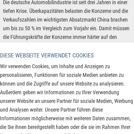
Die deutsche Automobilindustrie ist seit drei Jahren in einer
tiefen Krise. Überkapazitäten belasten die Konzerne und die
Verkaufszahlen im wichtigsten Absatzmarkt China brachen
um bis zu 50 % im Vergleich zum Vorjahr ein. Damit müssen
die Führungskräfte der Konzerne immer härter auf den
Rotstift drücken, Projekte komplett einstampfen, wie
Porsche mit der Batteriezellfertigung bei Cellforce, oder
DIESE WEBSEITE VERWENDET COOKIES
deutliche Kürzungen vornehmen, wie Volkswagen bei
Wir verwenden Cookies, um Inhalte und Anzeigen zu
PowerCo in Salzgitter. Innerhalb eines Jahres summierte
personalisieren, Funktionen für soziale Medien anbieten zu
sich der Stellenabbau im Automobilbereich auf 7 % der
können und die Zugriffe auf unsere Website zu analysieren.
gesamten Belegschaft bzw. 51.500 Beschäftigte. Das
Außerdem geben wir Informationen zu Ihrer Verwendung
Wachstum findet derzeit in anderen Branchen und Ländern
unserer Website an unsere Partner für soziale Medien, Werbung
statt, wie z. B.:
und Analysen weiter. Unsere Partner führen diese
Informationen möglicherweise mit weiteren Daten zusammen,
ZUM KOMMENTAR
die Sie ihnen bereitgestellt haben oder die sie im Rahmen Ihrer