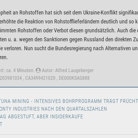
pheit an Rohstoffen hat sich seit dem Ukraine-Konflikt signifika
erhöhte die Reaktion von Rohstofflieferländern deutlich und so 
immten Rohstoffen oder Verbot diesen grundsätzlich. Auch die d
tten u. a. wegen den Sanktionen gegen Russland den direkten Zug
e verloren. Nun sucht die Bundesregierung nach Alternativen u
ren.
it: ca. 4 Minuten.
Autor: Alfred Laugeberger
0203981034 , CA3499421020 , DE000KSAG888
TUNA MINING - INTENSIVES BOHRPROGRAMM TRÄGT FRÜCH
ONTY INDUSTRIES NACH DEN QUARTALSZAHLEN
 AG ABGESTUFT, ABER INSIDERKÄUFE
T