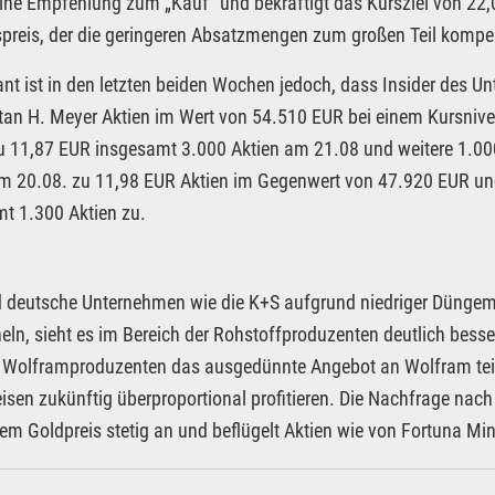
eine Empfehlung zum „Kauf“ und bekräftigt das Kursziel von 22,
preis, der die geringeren Absatzmengen zum großen Teil kompe
ant ist in den letzten beiden Wochen jedoch, dass Insider des U
stan H. Meyer Aktien im Wert von 54.510 EUR bei einem Kursnive
u 11,87 EUR insgesamt 3.000 Aktien am 21.08 und weitere 1.000
m 20.08. zu 11,98 EUR Aktien im Gegenwert von 47.920 EUR un
t 1.300 Aktien zu.
deutsche Unternehmen wie die K+S aufgrund niedriger Düngemit
ln, sieht es im Bereich der Rohstoffproduzenten deutlich besser
 Wolframproduzenten das ausgedünnte Angebot an Wolfram tei
isen zukünftig überproportional profitieren. Die Nachfrage nach
em Goldpreis stetig an und beflügelt Aktien wie von Fortuna Min