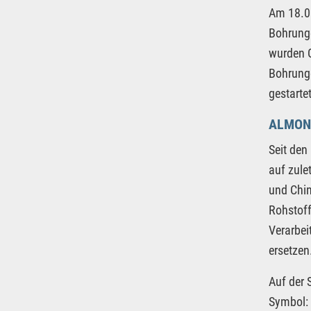
Am 18.08
Bohrunge
wurden G
Bohrung
gestarte
ALMON
Seit den
auf zule
und Chin
Rohstoff
Verarbei
ersetzen
Auf der 
Symbol: 