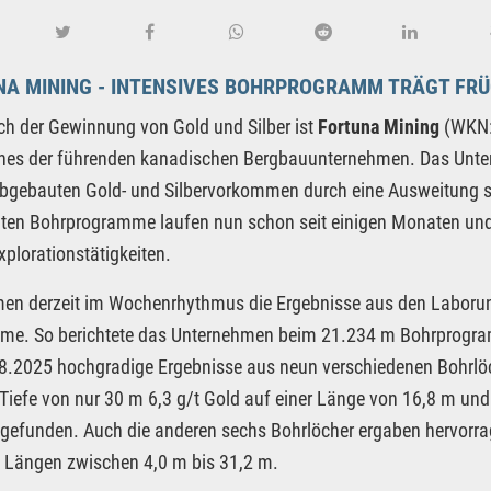
NA MINING - INTENSIVES BOHRPROGRAMM TRÄGT FR
ch der Gewinnung von Gold und Silber ist
Fortuna Mining
(WKN:
nes der führenden kanadischen Bergbauunternehmen. Das Untern
abgebauten Gold- und Silbervorkommen durch eine Ausweitung se
gten Bohrprogramme laufen nun schon seit einigen Monaten un
xplorationstätigkeiten.
en derzeit im Wochenrhythmus die Ergebnisse aus den Laboru
me. So berichtete das Unternehmen beim 21.234 m Bohrprogra
8.2025 hochgradige Ergebnisse aus neun verschiedenen Bohrlö
 Tiefe von nur 30 m 6,3 g/t Gold auf einer Länge von 16,8 m und
gefunden. Auch die anderen sechs Bohrlöcher ergaben hervorrag
 Längen zwischen 4,0 m bis 31,2 m.