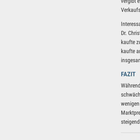
vergibt 
Verkaufs
Interess
Dr. Chri
kaufte z
kaufte a
insgesam
FAZIT
Während 
schwäche
wenigen
Marktpre
steigend