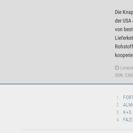
Die Knap
der USA 
von best
Lieferke
Rohstoff
kooperie
Leseze
ISIN: CA
FOR
ALM
K+S
FAZI