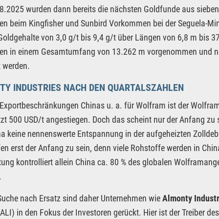
.2025 wurden dann bereits die nächsten Goldfunde aus sieben 
n beim Kingfisher und Sunbird Vorkommen bei der Seguela-Mine
oldgehalte von 3,0 g/t bis 9,4 g/t über Längen von 6,8 m bis 
en in einem Gesamtumfang von 13.262 m vorgenommen und neu
t werden.
TY INDUSTRIES NACH DEN QUARTALSZAHLEN
 Exportbeschränkungen Chinas u. a. für Wolfram ist der Wolfr
tzt 500 USD/t angestiegen. Doch das scheint nur der Anfang zu 
a keine nennenswerte Entspannung in der aufgeheizten Zolldebat
en erst der Anfang zu sein, denn viele Rohstoffe werden in China
tung kontrolliert allein China ca. 80 % des globalen Wolframang
.
Suche nach Ersatz sind daher Unternehmen wie
Almonty Indust
ALI) in den Fokus der Investoren gerückt. Hier ist der Treiber 