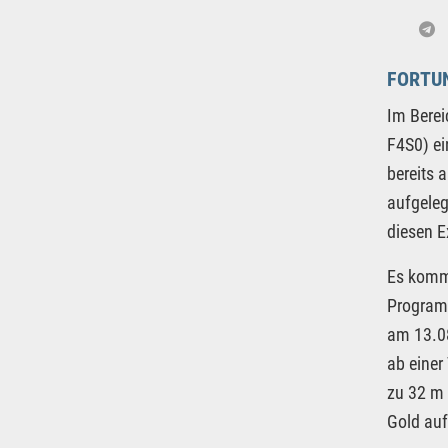
FORTU
Im Berei
F4S0) ei
bereits 
aufgele
diesen E
Es komm
Program
am 13.0
ab einer
zu 32 m 
Gold auf