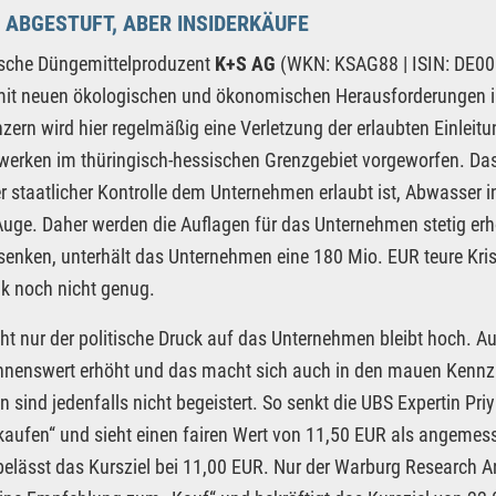
 ABGESTUFT, ABER INSIDERKÄUFE
tsche Düngemittelproduzent
K+S AG
(WKN: KSAG88 | ISIN: DE000
it neuen ökologischen und ökonomischen Herausforderungen in 
ern wird hier regelmäßig eine Verletzung der erlaubten Einlei
werken im thüringisch-hessischen Grenzgebiet vorgeworfen. Das 
r staatlicher Kontrolle dem Unternehmen erlaubt ist, Abwasser in 
Auge. Daher werden die Auflagen für das Unternehmen stetig erh
senken, unterhält das Unternehmen eine 180 Mio. EUR teure Krista
tik noch nicht genug.
ht nur der politische Druck auf das Unternehmen bleibt hoch. A
nnenswert erhöht und das macht sich auch in den mauen Kennz
n sind jedenfalls nicht begeistert. So senkt die UBS Expertin Pr
kaufen“ und sieht einen fairen Wert von 11,50 EUR als angemess
belässt das Kursziel bei 11,00 EUR. Nur der Warburg Research Ana