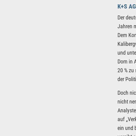
K+S AG
Der deu
Jahren m
Dem Konz
Kaliberg
und unte
Dorn in 
20 % zu 
der Poli
Doch nic
nicht ne
Analyste
auf „Ver
ein und 