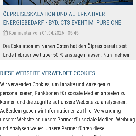
ÖLPREISESKALATION UND ALTERNATIVER
ENERGIEBEDARF - BYD, CTS EVENTIM, PURE ONE
Kommentar vom 01.04.2026 | 05:45
Die Eskalation im Nahen Osten hat den Ölpreis bereits seit
Ende Februar weit über 50 % ansteigen lassen. Nun mehren
sich die Gerüchte über einen Bodentruppeneinsatz von US-
Luftlandeeinheiten im Iran. Ein Indiz dafür ist der
DIESE WEBSEITE VERWENDET COOKIES
Marschbefehl und die Verlegung von tausenden US-
Wir verwenden Cookies, um Inhalte und Anzeigen zu
Fallschirmjägern in die Nahost-Region. Das hat nicht nur das
personalisieren, Funktionen für soziale Medien anbieten zu
Potenzial von noch einmal 50 - 100 % Ölpreisanstieg für die
können und die Zugriffe auf unsere Website zu analysieren.
Welt, sondern es besteht auch die Möglichkeit eines
Außerdem geben wir Informationen zu Ihrer Verwendung
nächsten Vietnam für die US-Armee und einer weiteren
unserer Website an unsere Partner für soziale Medien, Werbung
Spaltung der US-Bevölkerung.
und Analysen weiter. Unsere Partner führen diese