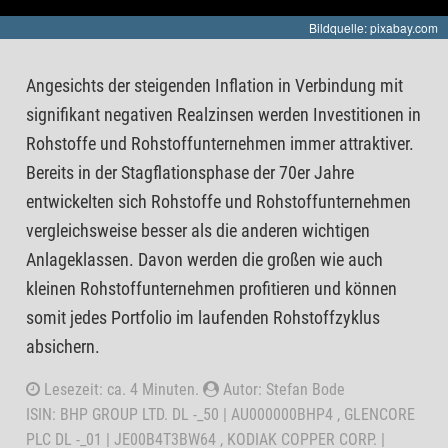
Bildquelle: pixabay.com
Angesichts der steigenden Inflation in Verbindung mit
signifikant negativen Realzinsen werden Investitionen in
Rohstoffe und Rohstoffunternehmen immer attraktiver.
Bereits in der Stagflationsphase der 70er Jahre
entwickelten sich Rohstoffe und Rohstoffunternehmen
vergleichsweise besser als die anderen wichtigen
Anlageklassen. Davon werden die großen wie auch
kleinen Rohstoffunternehmen profitieren und können
somit jedes Portfolio im laufenden Rohstoffzyklus
absichern.
Lesezeit: ca. 4 Minuten.
Autor: Stefan Bode
ISIN: BHP GROUP LTD. DL -_50 | AU000000BHP4 , GLENCORE
PLC DL -_01 | JE00B4T3BW64 , KODIAK COPPER CORP. |