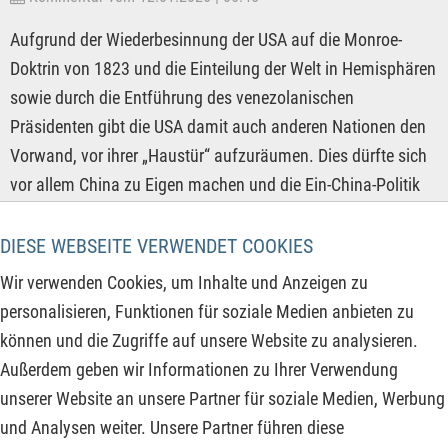
Aufgrund der Wiederbesinnung der USA auf die Monroe-
Doktrin von 1823 und die Einteilung der Welt in Hemisphären
sowie durch die Entführung des venezolanischen
Präsidenten gibt die USA damit auch anderen Nationen den
Vorwand, vor ihrer „Haustür“ aufzuräumen. Dies dürfte sich
vor allem China zu Eigen machen und die Ein-China-Politik
mit der Eingliederung Taiwans vollziehen. Ob dies
tatsächlich geschehen wird, ist nicht mehr die Frage,
DIESE WEBSEITE VERWENDET COOKIES
sondern wahrscheinlich nur noch, wann die Besetzung von
Wir verwenden Cookies, um Inhalte und Anzeigen zu
Taiwan erfolgt. Entsprechend sollten sich die
personalisieren, Funktionen für soziale Medien anbieten zu
Marktteilnehmer bereits aufstellen und dies bei zukünftigen
können und die Zugriffe auf unsere Website zu analysieren.
Investitionen berücksichtigen. Besonders die
Außerdem geben wir Informationen zu Ihrer Verwendung
Rohstoffversorgung liegt derzeit im Fokus, aber auch in
unserer Website an unsere Partner für soziale Medien, Werbung
vielen anderen Bereichen ist Bewegung.
und Analysen weiter. Unsere Partner führen diese