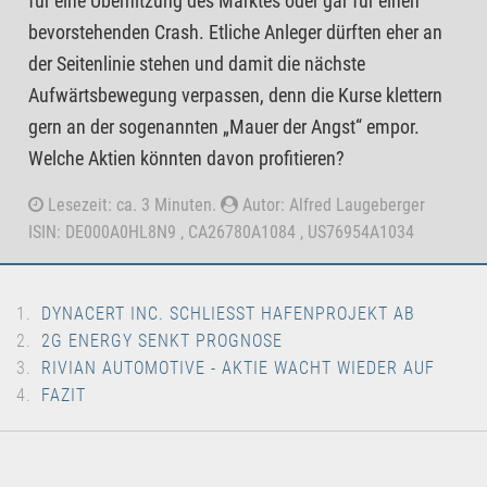
für eine Überhitzung des Marktes oder gar für einen
bevorstehenden Crash. Etliche Anleger dürften eher an
der Seitenlinie stehen und damit die nächste
Aufwärtsbewegung verpassen, denn die Kurse klettern
gern an der sogenannten „Mauer der Angst“ empor.
Welche Aktien könnten davon profitieren?
Lesezeit: ca. 3 Minuten.
Autor: Alfred Laugeberger
ISIN: DE000A0HL8N9 , CA26780A1084 , US76954A1034
DYNACERT INC. SCHLIESST HAFENPROJEKT AB
2G ENERGY SENKT PROGNOSE
RIVIAN AUTOMOTIVE - AKTIE WACHT WIEDER AUF
FAZIT