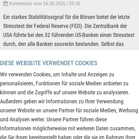
Kommentar vom 26.06.2026 | 05:30
Ein starkes Stabilitätssignal für die Börsen bietet der letzte
Stresstest der Federal Reserve (FED). Die Zentralbank der
USA führte bei den 32 führenden US-Banken einen Stresstest
durch, den alle Banken souverän bestanden. Selbst das
extreme Szenario einer globalen Rezession mit massiven
Immobilienverlusten gefährdete die Mindestkapitalquoten
DIESE WEBSEITE VERWENDET COOKIES
der Geldhäuser nicht. Das dürfte positiv aufgefasst werden,
Wir verwenden Cookies, um Inhalte und Anzeigen zu
entzieht es dem Markt doch ein erhebliches systemisches
personalisieren, Funktionen für soziale Medien anbieten zu
Risiko. Diese bestätigte Widerstandsfähigkeit sollte das
können und die Zugriffe auf unsere Website zu analysieren.
Investorenvertrauen weiter stärken – nicht nur für
Außerdem geben wir Informationen zu Ihrer Verwendung
Bankaktien, sondern als fundamentaler Baustein für den
unserer Website an unsere Partner für soziale Medien, Werbung
Gesamtmarkt.
und Analysen weiter. Unsere Partner führen diese
Informationen möglicherweise mit weiteren Daten zusammen,
ZUM KOMMENTAR
die Sie ihnen bereitgestellt haben oder die sie im Rahmen Ihrer