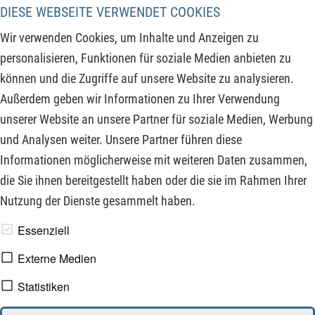
Plus. Bei so viel Unsicherheit im Markt stehen viele
DIESE WEBSEITE VERWENDET COOKIES
Marktteilnehmer noch an der Seitenlinie und werden durch
Wir verwenden Cookies, um Inhalte und Anzeigen zu
die steigenden Kurse immer stärker unter Zugzwang gesetzt.
personalisieren, Funktionen für soziale Medien anbieten zu
Sollte das Kapital von der Seitenlinie nach dem kommenden
können und die Zugriffe auf unsere Website zu analysieren.
Zinsentscheid der FED wieder in den Markt kommen,
Außerdem geben wir Informationen zu Ihrer Verwendung
könnten sich die derzeitigen Kursanstiege weiter
unserer Website an unsere Partner für soziale Medien, Werbung
beschleunigen.
und Analysen weiter. Unsere Partner führen diese
Informationen möglicherweise mit weiteren Daten zusammen,
ZUM KOMMENTAR
die Sie ihnen bereitgestellt haben oder die sie im Rahmen Ihrer
Nutzung der Dienste gesammelt haben.
www.derfinanzinvestor.de - © 2026 - Die Publikation für
Essenziell
professionelle Investoren.
Externe Medien
Statistiken
Impressum
Datenschutz